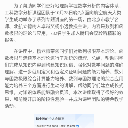
为了帮助同学们更好地理解掌握数学分析的内容体系，
工科数学分析课程团队于
10
月
28
日晚
7
点面向航空航天大类
学生成功举办了系列专题讲座的第一场，由北京市教学名
师、北航立德树人卓越奖杨小远教授主讲，内容是数列和函
数极限的理论与应用，
732
名学生加入腾讯会议聆听精彩的
报告。
在讲座中，杨老师带领同学们对数列极限基本理论、函
数极限与连续基本理论进行了系统的梳理、总结，帮助同学
们完成从知识内容到构建知识图谱，强化对数学问题的准确
理解。进一步就用定义和否定义证明问题的能力培养、数列
与函数极限综合计算能力培养、数列与函数理论的综合应用
能力培养三个方面进行生动的讲解，帮助同学们建立成长式
思维，对知识体系能够融会贯通。本次讲座取得了很好的效
果，和前期开展的阶段性测验一并成为课程团队的特色教学
活动。