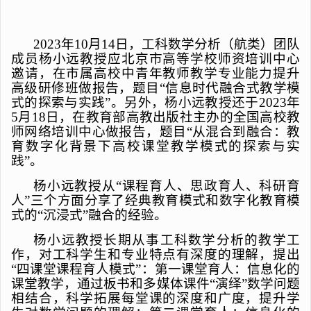
2023
年
10
月
14
日，工科数学分析（航类）团队
成员杨小远教授应北京市高等学校师资培训中心
邀请，在市属高校中青年教师教学专业能力提升
高级研修班做报告，题目“信息时代融合式教学模
式的探索与实践”。另外，杨小远教授还于
2023
年
5
月
18
日，在教育部高教出版社主办的全国高校教
师网络培训中心做报告，题目“从混合到融合：教
育数字化背景下高校课堂教学模式的探索与实
践”。
杨小远教授从“课程育人、思政育人、科研育
人”三个方面分享了经典教育模式和数字化教育模
式的“沉浸式”融合的经验。
杨小远教授长期从事工科数学分析的教学工
作，对工科学生和专业特点有深度的理解，提出
“四课堂课程育人模式”：第一课堂育人：信息化的
课堂教学，通过板书和多媒体课件“演绎”数学问题
相结合，科学拓展每堂课的深度和广度，提升学