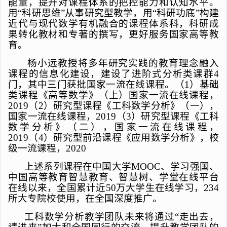
能量，提升对课程体系的把控能力和认知水平。
用“科研思维”从事研究型教学，用“科研功底”构建
近代与现代数学有机融合的课程体系科，科研成
果转化教材和专著的撰写，更好服务国家高等教
育。
杨小远教授将多年研究实践的教育理念融入
课程的信息化建设，建设了进阶式分析类课群
4
门，其中三门获批国家一流在线课程。（
1
）基础
类课程《高等数学》（上）国家一流在线课程，
2019
（
2
）研究型课程《工科数学分析》（一），
国家一流在线课程，
2019
（
3
）研究型课程《工科
数学分析》（二），国家一流在线课程，
2019
（
4
）研究型前沿课程《应用数学分析》，校
级一流课程，
2020
上述系列课程在中国大学
MOOC
、学习强国、
中国高等教育智慧教育、智慧树、学堂在线平台
在线以来，全国累计近
50
万大学生在线学习，
234
所大专院校使用，在全国深度推广。
工科数学分析教学团队未来将通过“走出去，