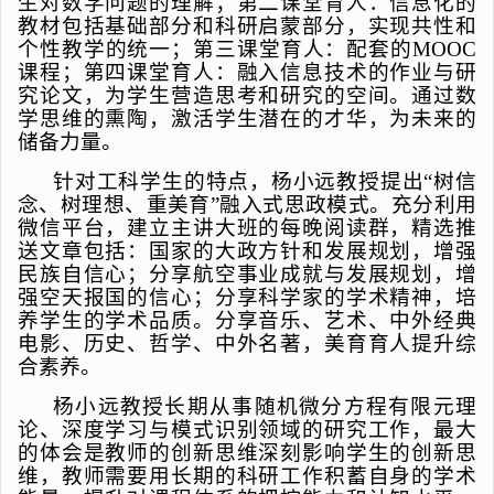
生对数学问题的理解；第二课堂育人：信息化的
教材包括基础部分和科研启蒙部分，实现共性和
个性教学的统一；第三课堂育人：配套的
MOOC
课程；第四课堂育人：融入信息技术的作业与研
究论文，为学生营造思考和研究的空间。通过数
学思维的熏陶，激活学生潜在的才华，为未来的
储备力量。
针对工科学生的特点，杨小远教授提出“树信
念、树理想、重美育”融入式思政模式。充分利用
微信平台，建立主讲大班的每晚阅读群，精选推
送文章包括：国家的大政方针和发展规划，增强
民族自信心；分享航空事业成就与发展规划，增
强空天报国的信心；分享科学家的学术精神，培
养学生的学术品质。分享音乐、艺术、中外经典
电影、历史、哲学、中外名著，美育育人提升综
合素养。
杨小远教授长期从事随机微分方程有限元理
论、深度学习与模式识别领域的研究工作，最大
的体会是教师的创新思维深刻影响学生的创新思
维，教师需要用长期的科研工作积蓄自身的学术