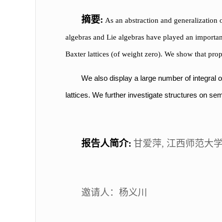
摘要
:
As an abstraction and generalization o
algebras and Lie algebras have played an importan
Baxter lattices (of weight zero). We show that prope
We also display a large number of integral o
lattices. We further investigate structures on sem
报告人简介
:
甘爱萍
,
江西师范大
邀请人：
杨义川