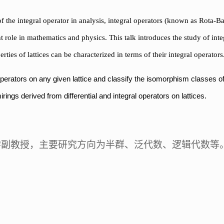
f the integral operator in analysis, integral operators
(known as Rota-Bax
t role in mathematics and physics. This
talk
int
roduce
s the study of inte
rties of lattices can be characterized in terms of their integral operators
perators on any given lattice and classify the
isomorphism classes of
irings derived from differential and integral operators on
lattices.
学副教授
，主要研究方向为
半群、泛代数、逻辑代数等