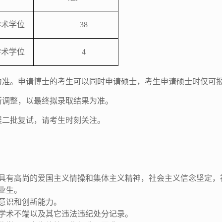
学术学位
38
学术学位
4
为准。申请博士的考生可以同时申请硕士，考生申请硕士时仅可
所调整，以最终拟录取结果为准。
展二批复试，请考生时刻关注。
，具有高尚的爱国主义情操和集体主义精神，社会主义信念坚定，
业生。
意识和创新能力。
学术不端以及其它违法违纪处分记录。