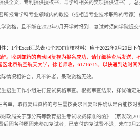
提供全文；专利提供授权书；与学科相关的奖项提供证书），总
名所报考学科专业领域内的教授（或相当专业技术职称的专家）
学资格，且不能在2023年9月开学时报到，复试时须向学院提
件：1
个Excel汇总表+1个PDF审核材料
）应于2022
年9月20日
下
免申请”。收到邮箱的自动回复视为报名成功，请仔细检查后发送，
园区北京航空航天大学，徐老师收，6
171671
5。以快递到达时间
实际情况相符合，凡不符者，录取资格无效。
究生招生工作小组进行复试资格审查。根据审查结果，择优确定
生名单，取得复试资格的考生需按要求回复邮件确认是否能按时
财政局关于部分高等教育招生考试收费标准的函》（京发改[2012
缴费后因各种原因未参加复试者，已支付的复试费不退，未在
9
月
2