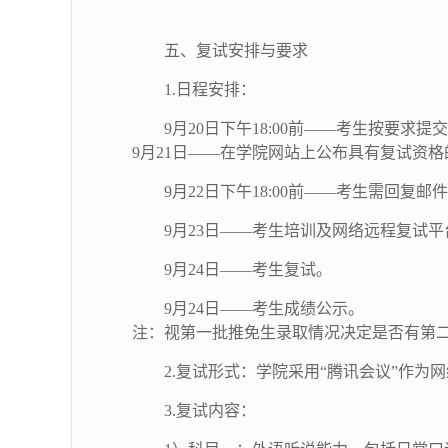
五、复试安排与要求
1.日程安排：
9
月
20
日下午1
8
:
00
前——考生按要求提交
9
月
21
日——在学院网站上公布具有复试资格
9
月
22
日下午1
8
:
00
前——考生需回复邮件
9
月
23
日——考生培训及网络远程复试平
9
月
24
日——考生复试。
9
月
24
日——考生成绩公示。
注：视第一批推免生录取情况决定是否有第
2.复试形式：学院采用“腾讯会议”作为
3.复试内容：