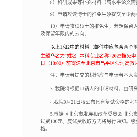
8
）科研成果等补充材料（高水平论文需
9
）申请攻读博士的推免生须提交至少两
10
）申请攻读硕士的推免生，若想保留入
及保留年限内的去向。
以上1
和
2
中的
材料（邮件中应包含两个附
主题命名为“姓名
+
本科专业名称
+
2023推
日（1
8
:
00
）前寄送至北京市昌平区沙河高教
注：申请者提交的材料应与申请者本人
3.
我院将根据申请人的申请材料，由研
4.
我院
9
月
21
日将公布具有复试资格的考
5.
根据《北京市发展和改革委员会 北京市
试费100元。复试费收取方式将另行通知。
格。