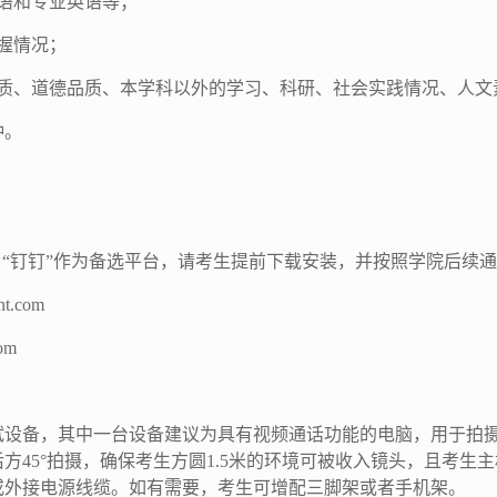
语和专业英语等；
握情况；
素质、道德品质、本学科以外的学习、科研、社会实践情况、人文
钟。
，“钉钉”作为备选平台，请考生提前下载安装，并按照学院后续
nt.com
om
试设备，其中一台设备建议为具有视频通话功能的电脑，用于拍
方45°拍摄，确保考生方圆1.5米的环境可被收入镜头，且考生
或外接电源线缆。如有需要，考生可增配三脚架或者手机架。