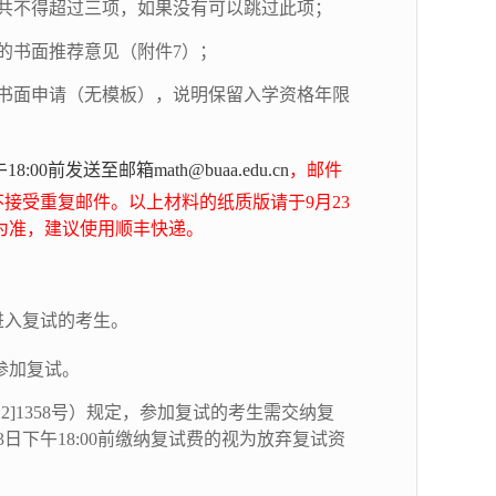
共不得超过三项，如果没有可以跳过此项；
的书面推荐意见（附件
7
）；
交书面申请（无模板），说明保留入学资格年限
午1
8
:
00前发送至邮箱math@buaa.edu.cn
，邮件
不接受重复邮件。以上材料的纸质版请于9月2
3
为准，建议使用顺丰快递。
进入复试的考生。
参加复试。
]1358号）规定，参加复试的考生需交纳复
3
日下午1
8
:
00
前缴纳复试费的视为放弃复试资