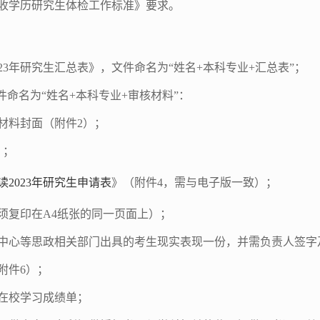
收学历研究生体检工作标准》要求。
023年研究生汇总表》，文件命名为“姓名+本科专业+汇总表”；
文件命名为“姓名+本科专业+审核材料”：
核材料封面（附件
2
）；
）；
2023年研究生申请表
》（附件
4
，需与电子版一致）；
须复印在A4纸张的同一页面上）；
中心等思政相关部门出具的考生现实表现一份，并需负责人签字
附件
6
）；
在校学习成绩单；