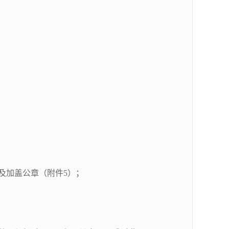
及加盖公章（附件
5
）；