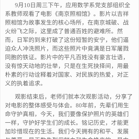
9月10日
周三下午
，应用数学
系
党
支部
组织全
系教师观看了电影《
南京照相馆
》。
影片以吉祥
照相馆为故事发生的核心场所，在南京城破、战
火纷飞之际，这里成了普通百姓的避难所。然
而，日军的到来打破了这份短暂的安宁，他们逼
迫众人冲洗照片，而这些照片中竟满是日军屠戮
同胞的铁证。影片中的平凡百姓没有豪言壮语，
没有惊天动地的壮举，只是在生死抉择间，用最
朴素的行动诠释着对国家、对民族的热爱，对正
义的执着追求。
观影结束后，老师们就本次观影活动，分享了
对电影的整体感受与体会。
80年前，先辈们用生
命守护真相，今天，我们要像保护照片的英雄们
一样，守护好学生们的成长
。铭记历史，才能更
加珍惜现在的生活。我们今天拥有的和平、发展