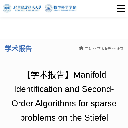
学术报告
首页
>>
学术报告
>> 正文
【学术报告】Manifold
Identification and Second-
Order Algorithms for sparse
problems on the Stiefel