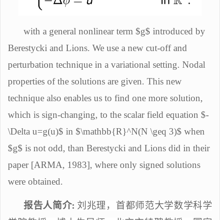
with a general nonlinear term $g$ introduced by
Berestycki and Lions. We use a new cut-off and
perturbation technique in a variational setting. Nodal
properties of the solutions are given. This new
technique also enables us to find one more solution,
which is sign-changing, to the scalar field equation $-
\Delta u=g(u)$ in $\mathbb{R}^N(N \geq 3)$ when
$g$ is not odd, than Berestycki and Lions did in their
paper [ARMA, 1983], where only signed solutions
were obtained.
报告人简介
:
刘兆理，首都师范大学数学科学