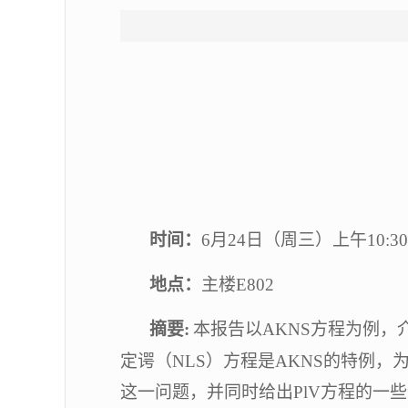
时间
：
6
月
24
日（周
三
）
上
午
10
:
3
0
地点：
主楼
E802
摘要
:
本报告以
AKNS方程为例，
定谔（NLS）方程是AKNS的特例，为求
这一问题，并同时给出P
l
V方程的一些