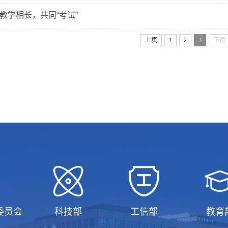
教学相长，共同“考试”
上页
1
2
3
下页
委员会
科技部
工信部
教育