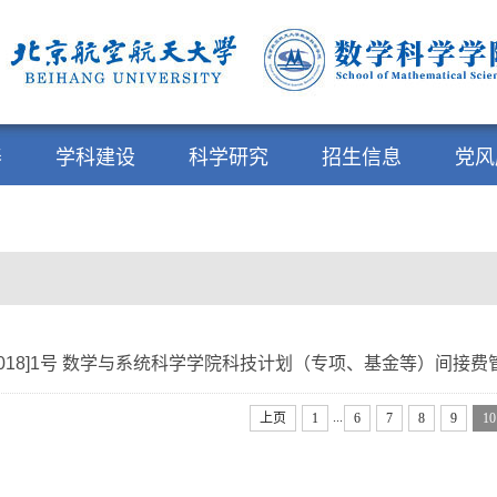
养
学科建设
科学研究
招生信息
党风
2018]1号 数学与系统科学学院科技计划（专项、基金等）间接费
...
上页
1
6
7
8
9
10