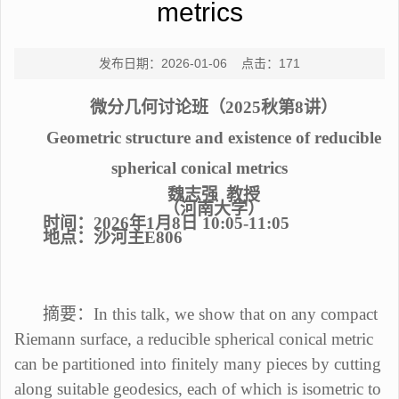
metrics
发布日期：2026-01-06 点击：
171
微分几何讨论班
（
2025秋第8讲）
Geometric
structure and existence of reducible
spherical
conical
metrics
魏志强
教授
（
河南
大学
）
时间：
202
6
年
1
月
8
日
10
:
05
-
11
:
05
地点：
沙河主
E
806
摘要：
In this talk, we show that on any compact
Riemann surface, a reducible spherical conical metric
can be partitioned into finitely many pieces by cutting
along suitable geodesics, each of which is isometric to