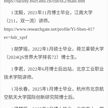
https://faculty.buct.edu.cn/cist/sx2/main.ht
m
l
沈毅，
2021年11月博士毕业，江南大学
（211，双一流）
讲师
。
https://www.researchgate.net/profile/Yi-Shen-41?
ev=hdr_xprf
l
胡梦瑶，
2022年1月硕士毕业，荷兰莱顿大学
（202
4QS
世界大学排名
7
2
）博士生。
l
李君
，
202
2
年
6月博士后出站，
北京工业职业
技术学院
讲师。
l
冯长春，
2025年1月博士毕业，杭州市北京航
空航天大学国际创新研究院博士后。