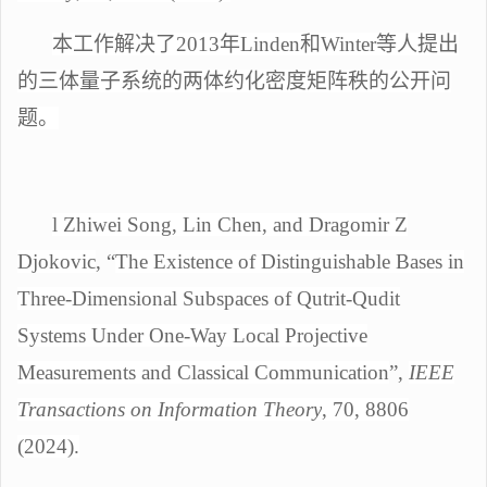
本工作解决了
2013年Linden和Winter等人提出
的三体量子系统的两体约化密度矩阵秩的公开问
题。
l
Zhiwei Song, Lin Chen, and Dragomir Z
Djokovic
, “
The Existence of Distinguishable Bases in
Three-Dimensional Subspaces of Qutrit-Qudit
Systems Under One-Way Local Projective
Measurements and Classical Communication
”,
IEEE
Transactions on Information Theory
, 70, 8806
(2024).