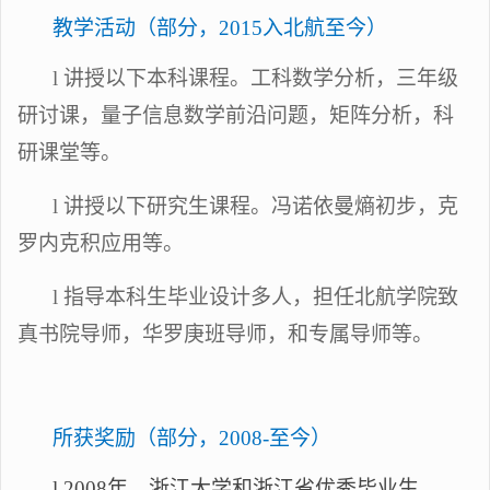
教学活动（部分，
2015入北航至今）
l
讲授以下本科课程。
工科数学分析，
三年级
研讨课，量子信息数学前沿问题，
矩阵分析，
科
研课堂等。
l
讲授以下研究生课程。冯诺依曼熵初步
，克
罗内克积应用
等
。
l
指导本科生毕业设计
多人，
担任北航学院致
真书院导师，华罗庚班导师，和专属导师
等
。
所获奖励（部分，
2008-至今）
l
2008年，浙江大学和浙江省优秀毕业生。