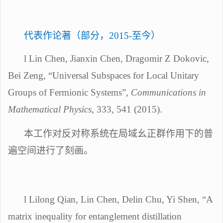
代表作论著（部分
，
2015-至今
）
l
Lin Chen, Jianxin Chen, Dragomir
Z
Dokovic,
Bei Zeng
, “
Universal Subspaces for Local Unitary
Groups of Fermionic Systems
”,
Communications in
Mathematical Physics
, 333, 541 (2015).
本工作对反对称系统在局域幺正群作用下的普
遍空间进行了刻画。
l
Lilong Qian, Lin Chen, Delin Chu, Yi Shen, “A
matrix inequality for entanglement distillation