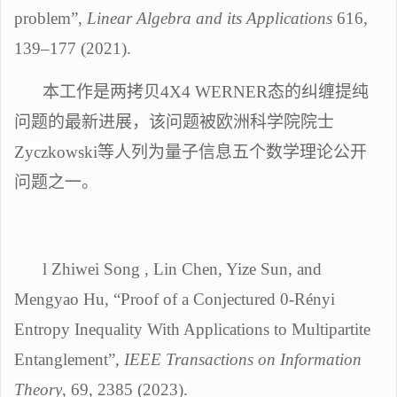
problem”,
Linear Algebra and its Applications
616
,
139–177
(2021).
本工作是两拷贝
4X4 WERNER态的纠缠提纯
问题的最新进展，该问题被欧洲科学院院士
Zycz
kowski
等人列为量子信息五个数学理论公开
问题之一。
l
Zhiwei Song , Lin Chen, Yize Sun, and
Mengyao Hu, “Proof of a Conjectured 0-Rényi
Entropy Inequality With Applications to Multipartite
Entanglement”,
IEEE Transactions on Information
Theory
, 69, 2385 (2023).