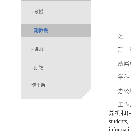
- 教授
- 副教授
姓
- 讲师
职
所属
- 助教
学科
博士后
办公
工作
算机
和
students,
informati