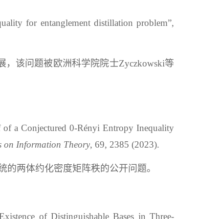
lity for entanglement distillation problem”,
新进展，该问题被欧洲科学院院士
Zycz
kowski
等
of a Conjectured 0-Rényi Entropy Inequality
 on Information Theory
, 69, 2385 (2023).
体量子系统的两体约化密度矩阵秩的公开问题。
Existence of Distinguishable Bases in Three-