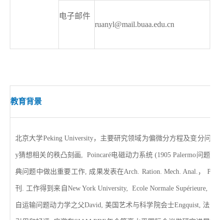
电子邮件
ruanyl@mail.buaa.edu.cn
教育背景
北京大学
Peking University
，主要研究领域
为
偏微分方程及变分问题
y
猜想
相关的秩凸刻画
, Poincaré
电磁动力系统
(1905 Palermo
问题
)
非
典问题
中
做出重要
工作
,
成果发表在
Arch. Ration. Mech. Anal.
，
Proc
刊
.
工作得到来自
New York University, Ecole Normale Supérieure, Car
自运输问题动力学之父
David,
美国艺术与科学院会士
Engquist,
法国