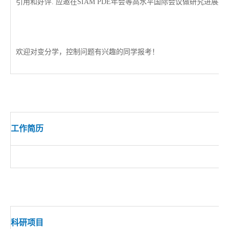
引用和好评
.
应邀
在
SIAM
PDE
年会
等高水平国际会议
做
研究进展报
欢迎对变分学，控制问题有兴趣的同学报考！
工作简历
科研项目