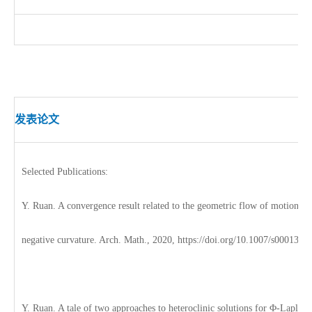
发表论文
Selected Publications:
Y. Ruan. A convergence result related to the geometric flow of motion by
negative curvature.
Arch. Math., 2020, https://doi.org/10.1007/s00013-0
Y. Ruan. A tale of two approaches to heteroclinic solutions for Φ-Laplaci