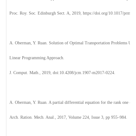
Proc. Roy. Soc. Edinburgh Sect. A, 2019, https://doi.org/10.1017/prm.2
A. Oberman, Y. Ruan. Solution of Optimal Transportation Problems Usin
Linear Programming Approach.
J. Comput. Math., 2019, doi:10.4208/jcm.1907-m2017-0224.
A. Oberman, Y. Ruan. A partial differential equation for the rank one co
Arch. Ration. Mech. Anal., 2017, Volume 224, Issue 3, pp 955–984.