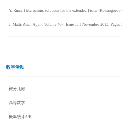
Y. Ruan. Heteroclinic solutions for the extended Fisher–Kolmogorov equa
J. Math. Anal. Appl., Volume 407, Issue 1, 1 November 2013, Pages 119
教学活动
微分几何
高等数学
概率统计
A/B
,