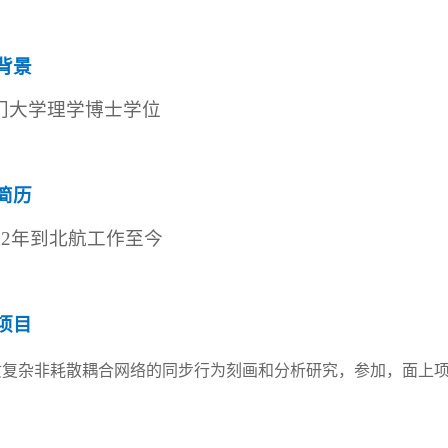
背景
门大学理学博士学位
简历
02
年到北航工作至今
项目
质复杂非耗散耦合网络的同步行为刻画和分析研究，参加，面上