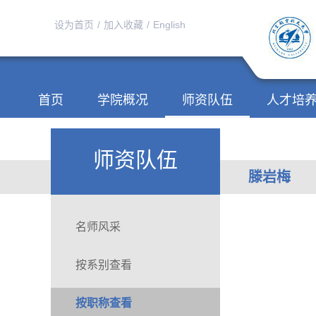
设为首页
/
加入收藏
/
English
首页
学院概况
师资队伍
人才培
师资队伍
滕岩梅
名师风采
按系别查看
按职称查看