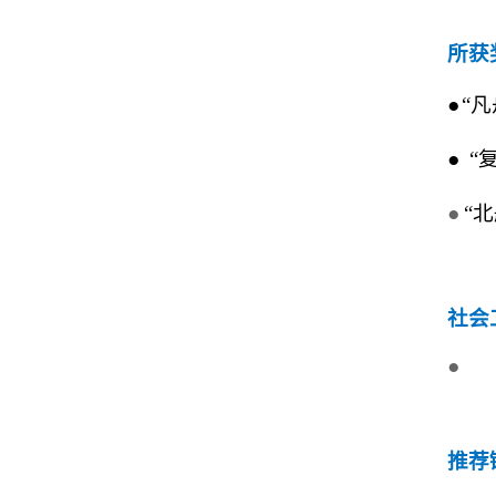
所获
●
“
●
“
●
“
社会
●
推荐