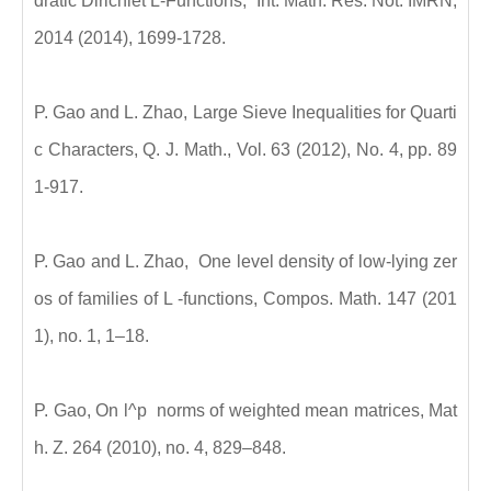
dratic Dirichlet L-Functions, Int. Math. Res. Not. IMRN,
2014 (2014), 1699-1728.
P. Gao and L. Zhao, Large Sieve Inequalities for Quarti
c Characters, Q. J. Math., Vol. 63 (2012), No. 4, pp. 89
1-917.
P. Gao and L. Zhao, One level density of low-lying zer
os of families of L -functions, Compos. Math. 147 (201
1), no. 1, 1–18.
P. Gao, On l^p norms of weighted mean matrices, Mat
h. Z. 264 (2010), no. 4, 829–848.