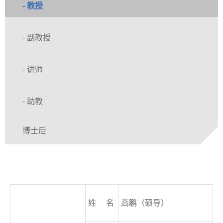
- 教授
- 副教授
- 讲师
- 助教
博士后
姓 名
高鹏（硕导）