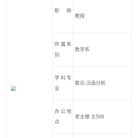
职 称
教授
所属系
数学系
别
学科专
数论,泛函分析
业
办公地
老主楼 主506
点