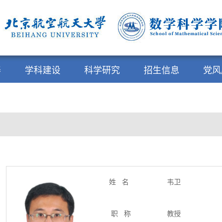
养
学科建设
科学研究
招生信息
党风
姓
名
韦卫
职
称
教授