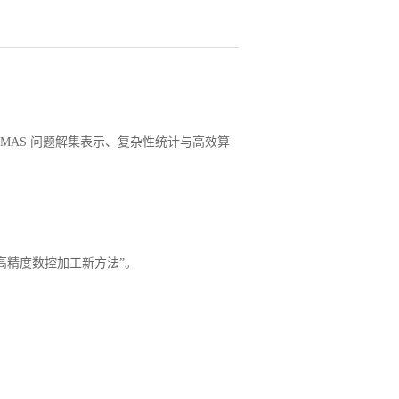
 的NP 类MAS 问题解集表示、复杂性统计与高效算
。
高精度数控加工新方法”。