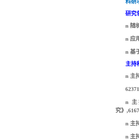
科研
研究
n
随
n
应
n
基
主持
n
主
62371
n
主
究》,61671
n
主持
n
主持