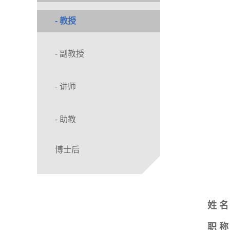
- 教授
- 副教授
- 讲师
- 助教
博士后
姓
名
职
称