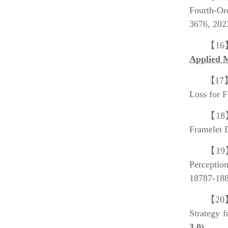
Fourth-Or
3676, 202
【16
Applied 
【17
Loss for 
【18
Framelet
【1
Percepti
18787-188
【20
Strategy 
3.0)