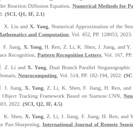
der Reaction Diffusion Equation,
Numerical Methods for Par
3.
(SCI, Q1, IF, 2.1)
】
X. Liu and
X. Yang
, Numerical Approximation of the Stoc
Mathematics and Computation
, Vol. 452, PP. 128053, 2023
】
F. Jiang,
X. Yang
, H. Ren, Z. Li, K. Shen, J. Jiang, and Y
Face Recognition,
Pattern Recognition Letters
, Vol. 167, PP
】
Z. Li and
X. Yang
, Dual Branch Parallel Steganographic
 Domain,
Neurocomputing
, Vol. 514, PP. 182-194, 2022.
(SCI
9】
J. Jiang,
X. Yang
, Z. Li, K. Shen, F. Jiang, H. Ren, and
on Object Tracking Framework Based on Siamese CNN,
Neu
03, 2022.
(SCI, Q2, IF, 4.5)
】
K. Shen,
X. Yang
, Z. Li, J. Jiang, F. Jiang, H. Ren, an
for Pan-Sharpening,
International Journal of Remote Sensi