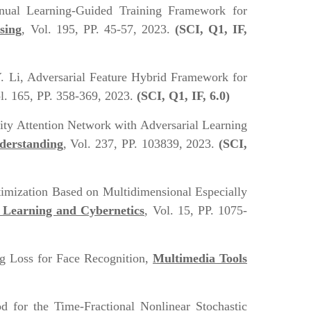
inual Learning-Guided Training Framework for
sing
, Vol. 195, PP. 45-57, 2023.
(SCI, Q1, IF,
 Y. Li, Adversarial Feature Hybrid Framework for
ol. 165, PP. 358-369, 2023.
(SCI, Q1, IF, 6.0)
ivity Attention Network with Adversarial Learning
derstanding
, Vol. 237, PP. 103839, 2023.
(SCI,
timization Based on Multidimensional Especially
e Learning and Cybernetics
, Vol. 15, PP. 1075-
ng Loss for Face Recognition,
Multimedia Tools
 for the Time-Fractional Nonlinear Stochastic