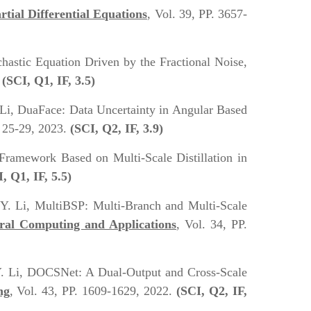
tial Differential Equations
, Vol. 39, PP. 3657-
hastic Equation Driven by the Fractional Noise,
.
(SCI, Q1, IF, 3.5)
. Li, DuaFace: Data Uncertainty in Angular Based
. 25-29, 2023.
(SCI, Q2, IF, 3.9)
 Framework Based on Multi-Scale Distillation in
, Q1, IF, 5.5)
 Y. Li, MultiBSP: Multi-Branch and Multi-Scale
ral Computing and Applications
, Vol. 34, PP.
d Y. Li, DOCSNet: A Dual-Output and Cross-Scale
ng
, Vol. 43, PP. 1609-1629, 2022.
(SCI, Q2, IF,