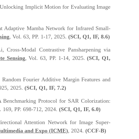
 Unlocking Implicit Motion for Evaluating Image
nt Adaptive Mamba Network for Infrared Small-
sing
, Vol. 63, PP. 1-17, 2025.
(SCI, Q
1
, IF, 8.6)
Li, Cross-Modal Contrastive Pansharpening via
te Sensing
, Vol. 63, PP. 1-14, 2025.
(SCI, Q
1
,
n Random Fourier Additive Margin Features and
2925, 2025.
(SCI, Q1, IF, 7.2)
 A Benchmarking Protocol for SAR Colorization:
l. 169, PP. 698-712, 2024.
(SCI, Q1, IF, 6.0)
rectional Attention Network for Image Super-
Multimedia and Expo (ICME)
, 2024.
(CCF-B)