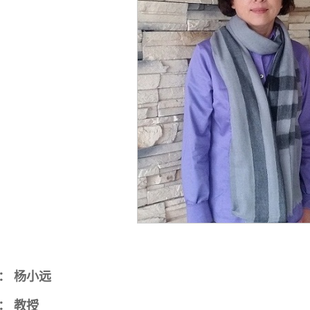
：
杨小远
：
教授