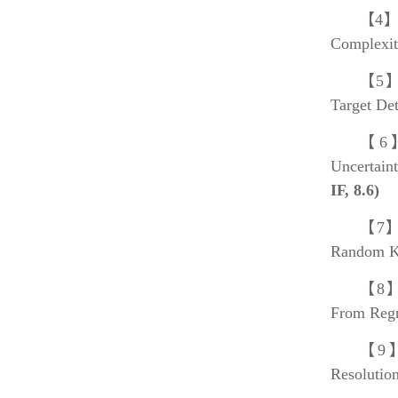
【4
Complexit
【5
Target De
【6
Uncertain
IF,
8.6
)
【7
Random K
【8
From Regr
【9
Resolutio