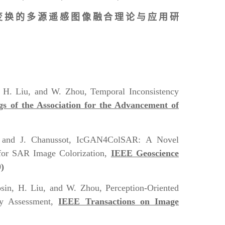
变换的多源遥感图像融合理论与应用研
n, H. Liu, and W. Zhou, Temporal Inconsistency
gs of the Association for the Advancement of
 and J. Chanussot, IcGAN4ColSAR: A Novel
 for SAR Image Colorization,
IEEE Geoscience
0)
Rosin, H. Liu, and W. Zhou, Perception-Oriented
ity Assessment,
IEEE Transactions on Image