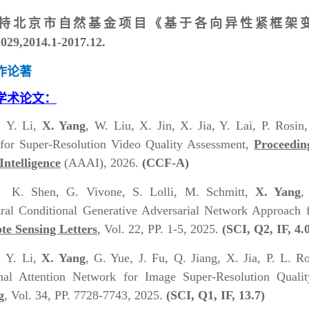
持北京市自然基金项目《基于各向异性紧框架
29,2014.1-2017.12.
作论著
学术论文：
】
Y. Li,
X. Yang
, W. Liu, X. Jin, X. Jia, Y. Lai, P. Rosi
for Super-Resolution Video Quality Assessment,
Proceedin
 Intelligence
(AAAI), 2026.
(CCF-A)
】
K. Shen, G. Vivone, S. Lolli, M. Schmitt,
X. Yang
,
tral Conditional Generative Adversarial Network Approach
e Sensing Letters
, Vol. 22, PP. 1-5, 2025.
(SCI, Q2, IF, 4.
】
Y. Li,
X. Yang
, G. Yue, J. Fu, Q. Jiang, X. Jia, P. L. 
onal Attention Network for Image Super-Resolution Qual
g
, Vol. 34, PP. 7728-7743, 2025.
(SCI, Q1, IF, 13.7)