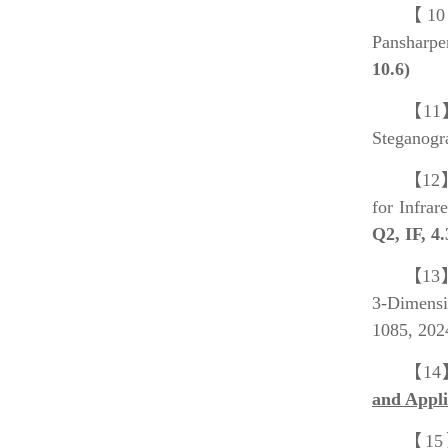
【1
Pansharpe
10.6)
【11
Steganogr
【12
for Infrar
Q2, IF, 4.
【13
3-Dimensi
1085, 202
【14
and Appli
【1