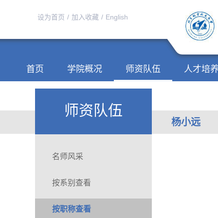
设为首页
/
加入收藏
/
English
首页
学院概况
师资队伍
人才培
师资队伍
杨小远
名师风采
按系别查看
按职称查看