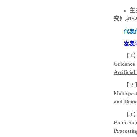
n
主
究》,41520
代表
发表
【1
Guidance 
Artificial
【2
Multispec
and Remot
【3
Bidirecti
Processin