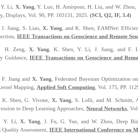
】
Y. Li,
X. Yang
, Y. Luo, H. Amirpour, H. Liu, and W. Zhou,
y, Displays, Vol. 90, PP. 103131, 2025.
(SCI, Q2, IF, 3.4)
】
J. Jiang, S. Liao,
X. Yang
, and K. Shen, EAMNet: Efficie
tection,
IEEE Transactions on Geoscience and Remote Sen
】
H. Zeng,
X. Yang
, K. Shen, Y. Li, J. Jiang, and F. 
ty Guidance,
IEEE Transactions on Geoscience and Remo
】
F. Jiang and
X. Yang
, Federated Bayesian Optimization o
ernel Mapping,
Applied Soft Computing
, Vol. 175, PP. 11
】
K. Shen, G. Vivone,
X. Yang
, S. Lolli, and M. Schmitt,
ession to Deep Learning Approaches,
Neural Networks
, Vo
】
Y. Li,
X. Yang
, J. Fu, G. Yue, and W. Zhou, Deep Bidi
n Quality Assessment,
IEEE International Conference on 