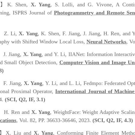
0】
K. Shen,
X. Yang
, S. Lolli, and G. Vivone, A Cont
ning, ISPRS Journal of
Photogrammetry and Remote Sen
】
Z. Li,
X. Yang
, K. Shen, F. Jiang, J. Jiang, H. Ren, and
aphy with Shifted Window Local Loss,
Neural Networks
, V
】
J. Jiang,
X. Yang
, and Y. Li, IIANet: Information Interact
ed Small Object Detection,
Computer Vision and Image Un
3)
】
F. Jiang,
X. Yang
, Y. Li, and L. Li, Fedmpo: Federated Op
onal Proximal Operator,
International Journal of Machin
4.
(SCI, Q2, IF, 3.1)
】
H. Ren and
X. Yang
, WeightFace: Weight Adaptive Scali
cations
, Vol. 82, PP. 36633-36646, 2023.
(SCI, Q2, IF, 4.3)
5】
X. Liu and
X. Yang
, Conforming Finite Element Method