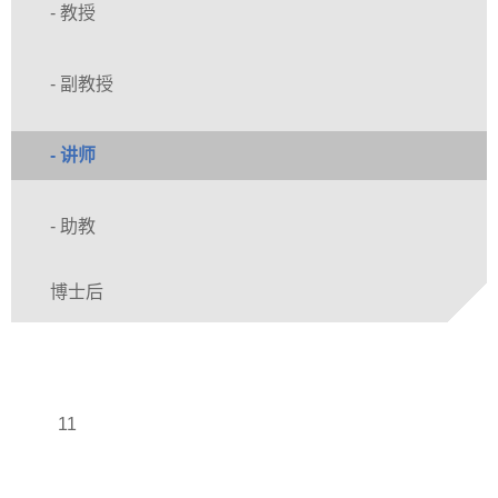
- 教授
- 副教授
- 讲师
- 助教
博士后
11