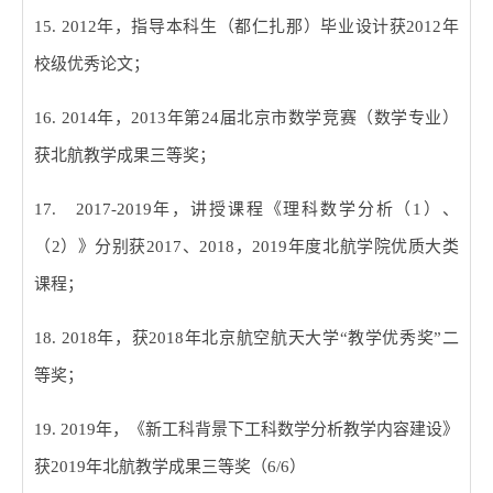
15. 2012
年，指导本科生（都仁扎那）毕业设计获
2012
年
校级优秀论文；
16. 2014
年，
2013
年第
24
届北京市数学竞赛（数学专业）
获北航教学成果三等奖；
17. 2017-2019
年，讲授课程《理科数学分析（
1
）、
（
2
）》分别获
2017
、
2018
，
2019
年度北航学院优质大类
课程；
18. 2018
年，获
2018
年北京航空航天大学
“
教学优秀奖
”
二
等奖；
19. 2019
年，《新工科背景下工科数学分析教学内容建设》
获
2019
年北航教学成果三等奖（
6/6
）