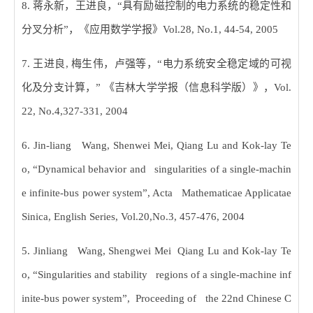
8.
蒋永新，王进良，
“
具有励磁控制的电力系统的稳定性和
分叉分析
”
，《应用数学学报》
Vol.28, No.1, 44-54, 2005
7.
王进良
,
梅生伟，卢强等，
“
电力系统安全稳定域的可视
化及分支计算，
”
《吉林大学学报（信息科学版）》，
Vol.
22, No.4,327-331, 2004
6. Jin-liang Wang, Shenwei Mei, Qiang Lu and Kok-lay Te
o, “Dynamical behavior and singularities of a single-machin
e infinite-bus power system”, Acta Mathematicae Applicatae
Sinica, English Series, Vol.20,No.3, 457-476, 2004
5. Jinliang Wang, Shengwei Mei Qiang Lu and Kok-lay Te
o, “Singularities and stability regions of a single-machine inf
inite-bus power system”, Proceeding of the 22nd Chinese C