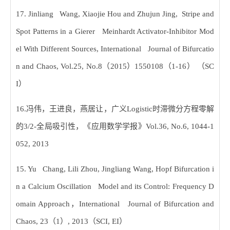
17. Jinliang Wang, Xiaojie Hou and Zhujun Jing, Stripe and
Spot Patterns in a Gierer Meinhardt Activator-Inhibitor Mod
el With Different Sources, International Journal of Bifurcatio
n and Chaos, Vol.25, No.8
（
2015
）
1550108
（
1-16
） （
SC
I
）
16.
冯伟，王进良，燕居让，广义
Logistic
时滞微分方程零解
的
3/2-
全局吸引性，《应用数学学报》
Vol.36, No.6, 1044-1
052, 2013
15. Yu Chang, Lili Zhou, Jingliang Wang, Hopf Bifurcation i
n a Calcium Oscillation Model and its Control: Frequency D
omain Approach
，
International Journal of Bifurcation and
Chaos, 23
（
1
）
, 2013
（
SCI, EI
）