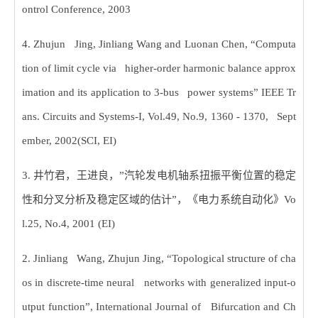
ontrol Conference, 2003
4. Zhujun Jing, Jinliang Wang and Luonan Chen, “Computa
tion of limit cycle via higher-order harmonic balance approx
imation and its application to 3-bus power systems” IEEE Tr
ans. Circuits and Systems-I, Vol.49, No.9, 1360 - 1370, Sept
ember, 2002(SCI, EI)
3.
井竹君，王进良，
”
汽轮发电机轴系扭振平衡位置的稳定
性和分叉分析及稳定区域的估计
”
，《电力系统自动化》
Vo
l.25, No.4, 2001 (EI)
2. Jinliang Wang, Zhujun Jing, “Topological structure of cha
os in discrete-time neural networks with generalized input-o
utput function”, International Journal of Bifurcation and Ch