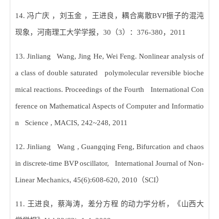
14.
冯广庆 ，刘玉金 ，王进良，耦合离散
BVP
振子的混沌
现象，河南理工大学学报，
30
（
3
）：
376-380
，
2011
13. Jinliang Wang, Jing He, Wei Feng. Nonlinear analysis of
a class of double saturated polymolecular reversible bioche
mical reactions. Proceedings of the Fourth International Con
ference on Mathematical Aspects of Computer and Informatio
n Science , MACIS, 242~248, 2011
12. Jinliang Wang , Guangqing Feng, Bifurcation and chaos
in discrete-time BVP oscillator, International Journal of Non-
Linear Mechanics, 45(6):608-620, 2010
（
SCI
）
11.
王进良，蔡海涛，差分方程 的动力学分析，《山西大