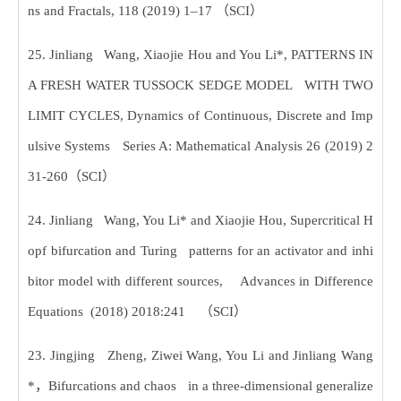
ns and Fractals, 118 (2019) 1–17
（
SCI
）
25. Jinliang Wang, Xiaojie Hou and You Li*, PATTERNS IN
A FRESH WATER TUSSOCK SEDGE MODEL WITH TWO
LIMIT CYCLES, Dynamics of Continuous, Discrete and Imp
ulsive Systems Series A: Mathematical Analysis 26 (2019) 2
31-260
（
SCI
）
24. Jinliang Wang, You Li* and Xiaojie Hou, Supercritical H
opf bifurcation and Turing patterns for an activator and inhi
bitor model with different sources, Advances in Difference
Equations (2018) 2018:241
（
SCI
）
23. Jingjing Zheng, Ziwei Wang, You Li and Jinliang Wang
*
，
Bifurcations and chaos in a three-dimensional generalize