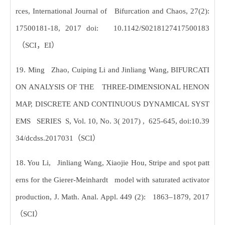
rces, International Journal of Bifurcation and Chaos, 27(2):
17500181-18, 2017 doi: 10.1142/S0218127417500183
（
SCI
，
EI
）
19. Ming Zhao, Cuiping Li and Jinliang Wang, BIFURCATI
ON ANALYSIS OF THE THREE-DIMENSIONAL HENON
MAP, DISCRETE AND CONTINUOUS DYNAMICAL SYST
EMS SERIES S, Vol. 10, No. 3( 2017) , 625-645, doi:10.39
34/dcdss.2017031
（
SCI
）
18. You Li, Jinliang Wang, Xiaojie Hou, Stripe and spot patt
erns for the Gierer-Meinhardt model with saturated activator
production, J. Math. Anal. Appl. 449 (2): 1863–1879, 2017
（
SCI
）