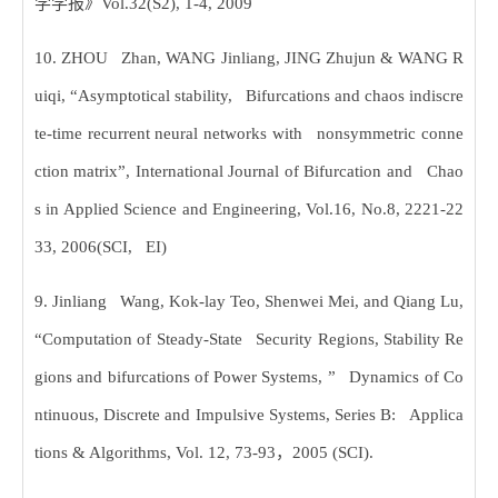
学学报》
Vol.32(S2), 1-4, 2009
10. ZHOU Zhan, WANG Jinliang, JING Zhujun & WANG R
uiqi, “Asymptotical stability, Bifurcations and chaos indiscre
te-time recurrent neural networks with nonsymmetric conne
ction matrix”, International Journal of Bifurcation and Chao
s in Applied Science and Engineering, Vol.16, No.8, 2221-22
33, 2006(SCI, EI)
9. Jinliang Wang, Kok-lay Teo, Shenwei Mei, and Qiang Lu,
“Computation of Steady-State Security Regions, Stability Re
gions and bifurcations of Power Systems, ” Dynamics of Co
ntinuous, Discrete and Impulsive Systems, Series B: Applica
tions & Algorithms, Vol. 12, 73-93
，
2005 (SCI).