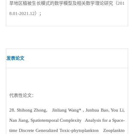
旱地区植被生长模式的数学模型及相关数学理论研究（
201
8.01-2021.12
）；
发表论文
代表性论文：
28. Shihong Zhong, Jinliang Wang* , Junhua Bao, You Li,
Nan Jiang, Spatiotemporal Complexity Analysis for a Space-
time Discrete Generalized Toxic-phytoplankton Zooplankto