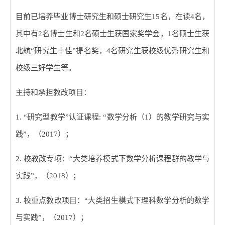
目前已培养毕业博士研究生和硕士研究生
15
名，在读
4
名，
其中有
2
名博士生和
2
名硕士生获国家奖学金，
1
名硕士生获
北航
“
研究生十佳
”
提名奖，
4
名研究生获校级优秀研究生和
校级三好学生等。
主持和承担教改项目：
1. “
研究型教学
”
认证课程
: “
数学分析（
1
）的教学研究与实
践
”
，（
2017
）；
2.
校教改专项：
“
大类培养模式下数学分析课程群的教学与
实践
”
，（
2018
）；
3.
校重点教改项目：
“
大类招生模式下理科数学分析的数学
与实践
”
，（
2017
）；