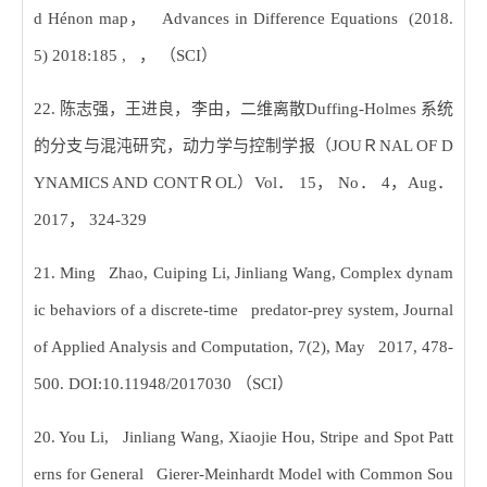
d Hénon map
，
Advances in Difference Equations (2018.
5) 2018:185 ,
， （
SCI
）
22.
陈志强，王进良，李由，二维离散
Duffing-Holmes
系统
的分支与混沌研究，动力学与控制学报（
JOU
Ｒ
NAL OF D
YNAMICS AND CONT
Ｒ
OL
）
Vol
．
15
，
No
．
4
，
Aug
．
2017
，
324-329
21. Ming Zhao, Cuiping Li, Jinliang Wang, Complex dynam
ic behaviors of a discrete-time predator-prey system, Journal
of Applied Analysis and Computation, 7(2), May 2017, 478-
500. DOI:10.11948/2017030
（
SCI
）
20. You Li, Jinliang Wang, Xiaojie Hou, Stripe and Spot Patt
erns for General Gierer-Meinhardt Model with Common Sou