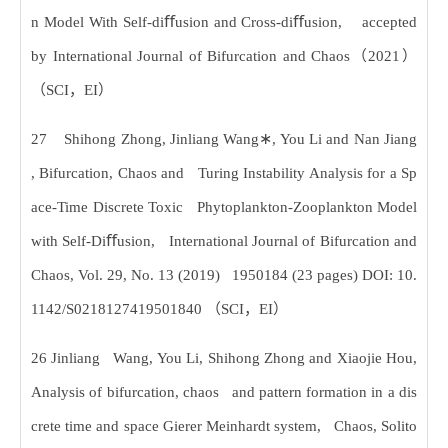
ﬀ
ﬀ
n Model With Self-di
usion and Cross-di
usion, accepted
by International Journal of Bifurcation and Chaos
（
2021
）
（
SCI
，
EI
）
∗
27 Shihong Zhong, Jinliang Wang
, You Li and Nan Jiang
, Bifurcation, Chaos and Turing Instability Analysis for a Sp
ace-Time Discrete Toxic Phytoplankton-Zooplankton Model
ﬀ
with Self-Di
usion, International Journal of Bifurcation and
Chaos, Vol. 29, No. 13 (2019) 1950184 (23 pages) DOI: 10.
1142/S0218127419501840
（
SCI
，
EI
）
26 Jinliang Wang, You Li, Shihong Zhong and Xiaojie Hou,
Analysis of bifurcation, chaos and pattern formation in a dis
crete time and space Gierer Meinhardt system, Chaos, Solito