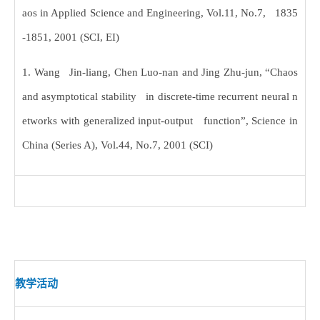
aos in Applied Science and Engineering, Vol.11, No.7, 1835
-1851, 2001 (SCI, EI)
1. Wang Jin-liang, Chen Luo-nan and Jing Zhu-jun, “Chaos
and asymptotical stability in discrete-time recurrent neural n
etworks with generalized input-output function”, Science in
China (Series A), Vol.44, No.7, 2001 (SCI)
教学活动