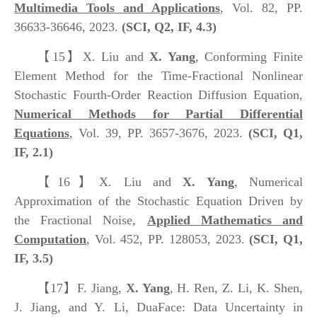
Multimedia Tools and Applications
, Vol. 82, PP.
36633-36646, 2023.
(SCI, Q2, IF, 4.3)
【15】
X. Liu and
X. Yang
, Conforming Finite
Element Method for the Time-Fractional Nonlinear
Stochastic Fourth-Order Reaction Diffusion Equation,
Numerical Methods for Partial Differential
Equations
, Vol. 39, PP. 3657-3676, 2023.
(SCI, Q1,
IF, 2.1)
【16】
X. Liu and
X. Yang
, Numerical
Approximation of the Stochastic Equation Driven by
the Fractional Noise,
Applied Mathematics and
Computation
, Vol. 452, PP. 128053, 2023.
(SCI, Q1,
IF, 3.5)
【17】
F. Jiang,
X. Yang
, H. Ren, Z. Li, K. Shen,
J. Jiang, and Y. Li, DuaFace: Data Uncertainty in