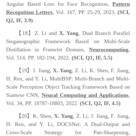
Angular Based Loss for Face Recognition,
Pattern
Recognition Letters
, Vol. 167, PP. 25-29, 2023.
(SCI,
Q2, IF, 3.9)
【18】
Z. Li and
X. Yang
, Dual Branch Parallel
Steganographic Framework Based on Multi-Scale
Distillation in Framelet Domain,
Neurocomputing
,
Vol. 514, PP. 182-194, 2022.
(SCI, Q1, IF, 5.5)
【19】
J. Jiang,
X. Yang
, Z. Li, K. Shen, F. Jiang,
H. Ren, and Y. Li, MultiBSP: Multi-Branch and Multi-
Scale Perception Object Tracking Framework Based on
Siamese CNN,
Neural Computing and Applications
,
Vol. 34, PP. 18787-18803, 2022.
(SCI, Q2, IF, 4.5)
【20】
K. Shen,
X. Yang
, Z. Li, J. Jiang, F. Jiang,
H. Ren, and Y. Li, DOCSNet: A Dual-Output and
Cross-Scale Strategy for Pan-Sharpening,