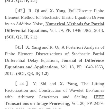
(SCI, Q2, IF, 2.1)
【42】
R. Qi and
X. Yang
, Full-Discrete Finite
Element Method for Stochastic Elastic Equation Driven
by an Additive Noise,
Numerical Methods for Partial
Differential Equations
, Vol. 29, PP. 1946-1962, 2013.
(SCI, Q2, IF, 2.1)
【43】
X. Yang
and R. Qi, A Posteriori Analysis of
Finite Element Discretizations of Stochastic Partial
Differential Delay Equations,
Journal of Difference
Equations and Applications
, Vol. 18, PP. 1649-1663,
2012.
(SCI, Q3, IF, 1.2)
【44】
Y. Shi and
X. Yang
, The Lifting
Factorization and Construction of Wavelet Bi-Frames
with Arbitrary Generators and Scaling,
IEEE
Transactions on Image Processing
, Vol. 20, PP. 2439-