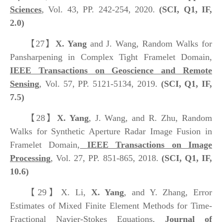
Sciences
, Vol. 43, PP. 242-254, 2020.
(SCI, Q1, IF,
2.0)
【27】
X. Yang
and J. Wang, Random Walks for
Pansharpening in Complex Tight Framelet Domain,
IEEE Transactions on Geoscience and Remote
Sensing
, Vol. 57, PP. 5121-5134, 2019.
(SCI, Q1, IF,
7.5)
【28】
X. Yang
, J. Wang, and R. Zhu, Random
Walks for Synthetic Aperture Radar Image Fusion in
Framelet Domain,
IEEE Transactions on Image
Processing
, Vol. 27, PP. 851-865, 2018.
(SCI, Q1, IF,
10.6)
【29】
X. Li,
X. Yang
, and Y. Zhang, Error
Estimates of Mixed Finite Element Methods for Time-
Fractional Navier-Stokes Equations,
Journal of