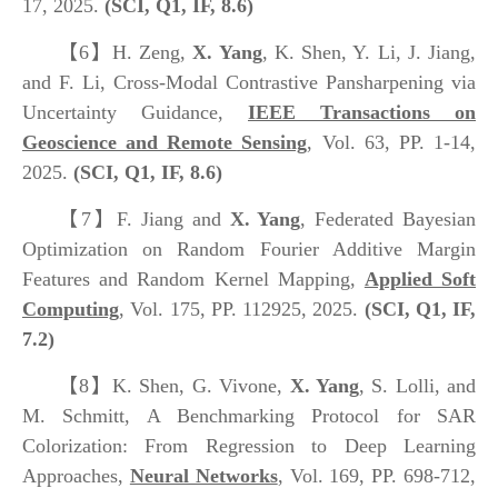
17, 2025.
(SCI, Q
1
, IF, 8.6)
【6】
H. Zeng,
X. Yang
, K. Shen, Y. Li, J. Jiang,
and F. Li, Cross-Modal Contrastive Pansharpening via
Uncertainty Guidance,
IEEE Transactions on
Geoscience and Remote Sensing
, Vol. 63, PP. 1-14,
2025.
(SCI, Q
1
, IF,
8.6
)
【7】
F. Jiang and
X. Yang
, Federated Bayesian
Optimization on Random Fourier Additive Margin
Features and Random Kernel Mapping,
Applied Soft
Computing
, Vol. 175, PP. 112925, 2025.
(SCI, Q1, IF,
7.2)
【8】
K. Shen, G. Vivone,
X. Yang
, S. Lolli, and
M. Schmitt, A Benchmarking Protocol for SAR
Colorization: From Regression to Deep Learning
Approaches,
Neural Networks
, Vol. 169, PP. 698-712,