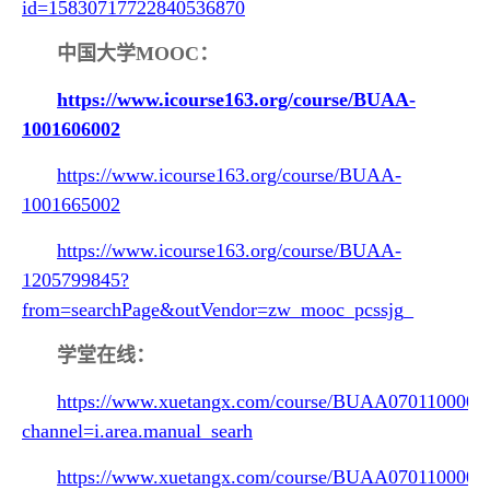
id=15830717722840536870
中国大学M
OOC
：
https://www.icourse163.org/course/BUAA-
1001606002
https://www.icourse163.org/course/BUAA-
1001665002
https://www.icourse163.org/course/BUAA-
1205799845?
from=searchPage&outVendor=zw_mooc_pcssjg_
学堂在线：
https://www.xuetangx.com/course/BUAA0701100002
channel=i.area.manual_searh
https://www.xuetangx.com/course/BUAA0701100002