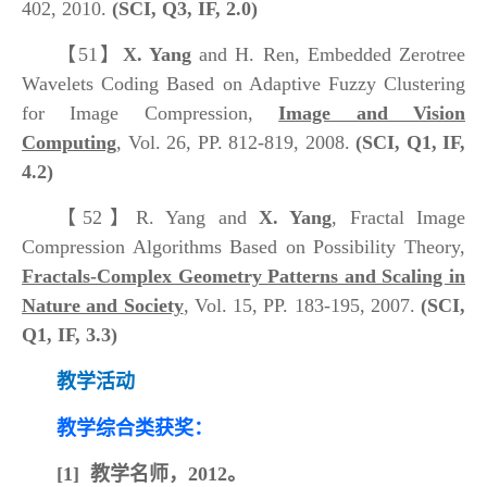
402, 2010.
(SCI, Q3, IF, 2.0)
【51】
X. Yang
and H. Ren, Embedded Zerotree
Wavelets Coding Based on Adaptive Fuzzy Clustering
for Image Compression,
Image and Vision
Computing
, Vol. 26, PP. 812-819, 2008.
(SCI, Q1, IF,
4.2)
【52】
R. Yang and
X. Yang
, Fractal Image
Compression Algorithms Based on Possibility Theory,
Fractals-Complex Geometry Patterns and Scaling in
Nature and Society
, Vol. 15, PP. 183-195, 2007.
(SCI,
Q1, IF, 3.3)
教学活动
教学综合类获奖：
[1]
教学名师，2012。