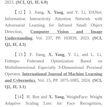
2023.
(SCI, Q1, IF, 6.0)
【12】
J. Jiang,
X. Yang
, and Y. Li, IIANet:
Information Interactivity Attention Network with
Adversarial Learning for Infrared Small Object
Detection,
Computer Vision and Image
Understanding
, Vol. 237, PP. 103839, 2023.
(SCI,
Q2, IF, 4.3)
【13】
F. Jiang,
X. Yang
, Y. Li, and L. Li,
Fedmpo: Federated Optimization Based on
Multidimensional Especially 3-Dimensional Proximal
Operator,
International Journal of Machine Learning
and Cybernetics
, Vol. 15, PP. 1075-1085, 2024.
(SCI,
Q2, IF, 3.1)
【14】
H. Ren and
X. Yang
, WeightFace: Weight
Adaptive Scaling Loss for Face Recognition,