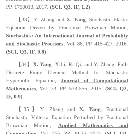
PP. 1750013, 2017.
(SCI, Q3, IF, 1.2)
【33】
Y. Zhang and
X. Yang
, Stochastic Elastic
Equation Driven by Fractional Brownian Motion,
Stochastics: An International Journal of Probability
and Stochastic Processes
, Vol. 88, PP. 415-427, 2016.
(SCI, Q3, IF, 0.8)
【34】
X. Yang
, X.Li, R. Qi, and Y. Zhang, Full-
Discrete Finite Element Method for Stochastic
Hyperbolic Equation,
Journal of Computational
Mathematics
, Vol. 33, PP. 533-556, 2015.
(SCI, Q2,
IF, 0.9)
【35】
Y. Zhang and
X. Yang
, Fractional
Stochastic Volterra Equation Perturbed by Fractional
Brownian Motion,
Applied Mathematics and
Computation
, Vol. 256, PP. 20-36, 2015.
(SCI, Q1,