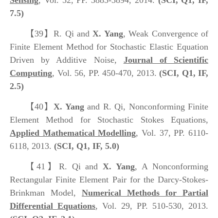
Sensing
, Vol. 52, PP. 3885-3894, 2014.
(SCI, Q1, IF,
7.5)
【39】
R. Qi and
X. Yang
, Weak Convergence of
Finite Element Method for Stochastic Elastic Equation
Driven by Additive Noise,
Journal of Scientific
Computing
, Vol. 56, PP. 450-470, 2013.
(SCI, Q1, IF,
2.5)
【40】
X. Yang
and R. Qi, Nonconforming Finite
Element Method for Stochastic Stokes Equations,
Applied Mathematical Modelling
, Vol. 37, PP. 6110-
6118, 2013.
(SCI, Q1, IF, 5.0)
【41】
R. Qi and
X. Yang
, A Nonconforming
Rectangular Finite Element Pair for the Darcy-Stokes-
Brinkman Model,
Numerical Methods for Partial
Differential Equations
, Vol. 29, PP. 510-530, 2013.