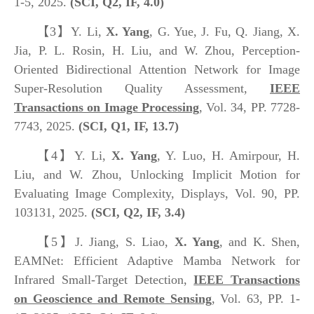
1-5, 2025.
(SCI, Q2, IF, 4.0)
【3】
Y. Li,
X. Yang
, G. Yue, J. Fu, Q. Jiang, X.
Jia, P. L. Rosin, H. Liu, and W. Zhou, Perception-
Oriented Bidirectional Attention Network for Image
Super-Resolution Quality Assessment,
IEEE
Transactions on Image Processing
, Vol. 34, PP. 7728-
7743, 2025.
(SCI, Q1, IF, 13.7)
【4】
Y. Li,
X. Yang
, Y. Luo, H. Amirpour, H.
Liu, and W. Zhou, Unlocking Implicit Motion for
Evaluating Image Complexity, Displays, Vol. 90, PP.
103131, 2025.
(SCI, Q2, IF, 3.4)
【5】
J. Jiang, S. Liao,
X. Yang
, and K. Shen,
EAMNet: Efficient Adaptive Mamba Network for
Infrared Small-Target Detection,
IEEE Transactions
on Geoscience and Remote Sensing
, Vol. 63, PP. 1-