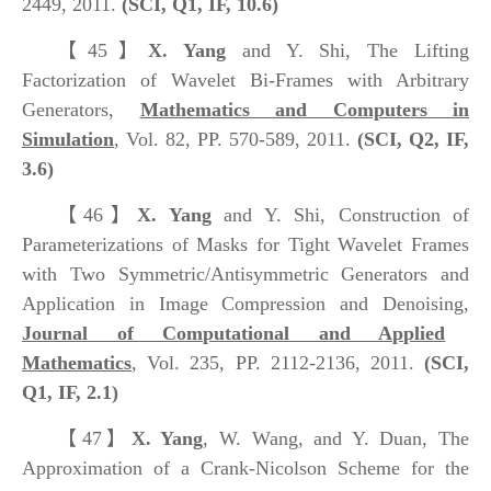
2449, 2011.
(SCI, Q1, IF, 10.6)
【45】
X. Yang
and Y. Shi, The Lifting
Factorization of Wavelet Bi-Frames with Arbitrary
Generators,
Mathematics and Computers in
Simulation
, Vol. 82, PP. 570-589, 2011.
(SCI, Q2, IF,
3.6)
【46】
X. Yang
and Y. Shi, Construction of
Parameterizations of Masks for Tight Wavelet Frames
with Two Symmetric/Antisymmetric Generators and
Application in Image Compression and Denoising,
Journal of Computational and Applied
Mathematics
, Vol. 235, PP. 2112-2136, 2011.
(SCI,
Q1, IF, 2.1)
【47】
X. Yang
, W. Wang, and Y. Duan, The
Approximation of a Crank-Nicolson Scheme for the