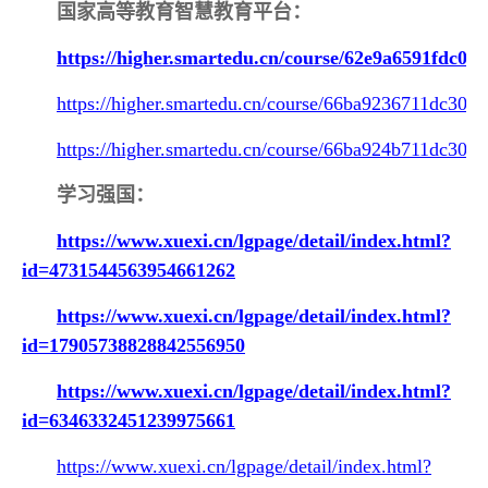
国家高等教育智慧教育平台：
https://higher.smartedu.cn/course/62e9a6591fdc03
https://higher.smartedu.cn/course/66ba9236711dc30c
https://higher.smartedu.cn/course/66ba924b711dc30c
学习强国：
https://www.xuexi.cn/lgpage/detail/index.html?
id=4731544563954661262
https://www.xuexi.cn/lgpage/detail/index.html?
id=17905738828842556950
https://www.xuexi.cn/lgpage/detail/index.html?
id=6346332451239975661
https://www.xuexi.cn/lgpage/detail/index.html?