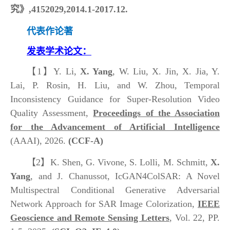
究》,4152029,2014.1-2017.12.
代表作论著
发表学术论文：
【1】
Y. Li,
X. Yang
, W. Liu, X. Jin, X. Jia, Y.
Lai, P. Rosin, H. Liu, and W. Zhou, Temporal
Inconsistency Guidance for Super-Resolution Video
Quality Assessment,
Proceedings of the Association
for the Advancement of Artificial Intelligence
(AAAI), 2026.
(CCF-A)
【2】
K. Shen, G. Vivone, S. Lolli, M. Schmitt,
X.
Yang
, and J. Chanussot, IcGAN4ColSAR: A Novel
Multispectral Conditional Generative Adversarial
Network Approach for SAR Image Colorization,
IEEE
Geoscience and Remote Sensing Letters
, Vol. 22, PP.