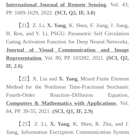
International Journal of Remote Sensing
, Vol. 43,
PP. 1609-1629, 2022.
(SCI, Q2, IF, 3.0)
【21】
Z. Li,
X. Yang
, K. Shen, F. Jiang, J. Jiang,
H. Ren, and Y. Li, PSGU: Parametric Self Circulation
Gating Activation Function for Deep Neural Networks,
Journal of Visual Communication and Image
Representation
, Vol. 80, PP. 103282, 2021.
(SCI, Q2,
IF, 2.6)
【22】
X. Liu and
X. Yang
, Mixed Finite Element
Method for the Nonlinear Time-Fractional Stochastic
Fourth-Order Reaction–Diffusion Equation,
Computers & Mathematics with Applications
, Vol.
84, PP. 39-55, 2021.
(SCI, Q1, IF, 2.9)
【23】
Z. Li,
X. Yang
, K. Shen, R. Zhu, and J.
Jiang, Information Encryption Communication System