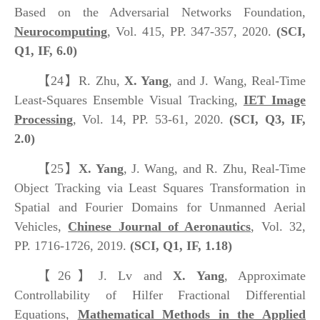
Based on the Adversarial Networks Foundation,
Neurocomputing
, Vol. 415, PP. 347-357, 2020.
(SCI,
Q1, IF, 6.0)
【24】
R. Zhu,
X. Yang
, and J. Wang, Real-Time
Least-Squares Ensemble Visual Tracking,
IET Image
Processing
, Vol. 14, PP. 53-61, 2020.
(SCI, Q3, IF,
2.0)
【25】
X. Yang
, J. Wang, and R. Zhu, Real-Time
Object Tracking via Least Squares Transformation in
Spatial and Fourier Domains for Unmanned Aerial
Vehicles,
Chinese Journal of Aeronautics
, Vol. 32,
PP. 1716-1726, 2019.
(SCI, Q1, IF, 1.18)
【26】
J. Lv and
X. Yang
, Approximate
Controllability of Hilfer Fractional Differential
Equations,
Mathematical Methods in the Applied