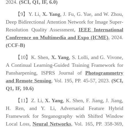
2024.
(SCI, Q1, IF, 6.0)
【9】
Y. Li,
X. Yang
, J. Fu, G. Yue, and W. Zhou,
Deep Bidirectional Attention Network for Image Super-
Resolution Quality Assessment,
IEEE International
Conference on Multimedia and Expo (ICME)
, 2024.
(CCF-B)
【10】
K. Shen,
X. Yang
, S. Lolli, and G. Vivone,
A Continual Learning-Guided Training Framework for
Pansharpening, ISPRS Journal of
Photogrammetry
and Remote Sensing
, Vol. 195, PP. 45-57, 2023.
(SCI,
Q1, IF, 10.6)
【11】
Z. Li,
X. Yang
, K. Shen, F. Jiang, J. Jiang,
H. Ren, and Y. Li, Adversarial Feature Hybrid
Framework for Steganography with Shifted Window
Local Loss,
Neural Networks
, Vol. 165, PP. 358-369,