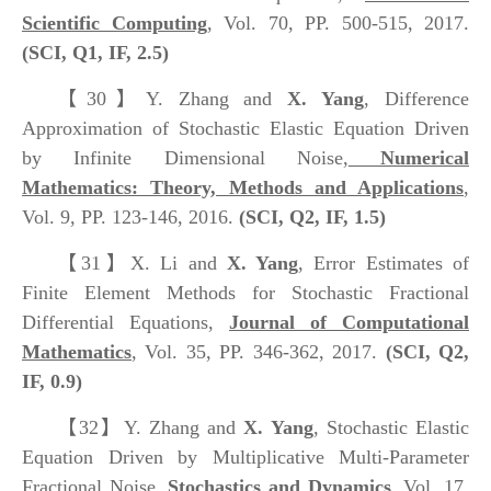
Scientific Computing
, Vol. 70, PP. 500-515, 2017.
(SCI, Q1, IF, 2.5)
【30】
Y. Zhang and
X. Yang
, Difference
Approximation of Stochastic Elastic Equation Driven
by Infinite Dimensional Noise,
Numerical
Mathematics: Theory, Methods and Applications
,
Vol. 9, PP. 123-146, 2016.
(SCI, Q2, IF, 1.5)
【31】
X. Li and
X. Yang
, Error Estimates of
Finite Element Methods for Stochastic Fractional
Differential Equations,
Journal of Computational
Mathematics
, Vol. 35, PP. 346-362, 2017.
(SCI, Q2,
IF, 0.9)
【32】
Y. Zhang and
X. Yang
, Stochastic Elastic
Equation Driven by Multiplicative Multi-Parameter
Fractional Noise,
Stochastics and Dynamics
, Vol. 17,