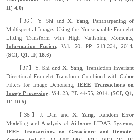
IF, 4.0)
【36】
Y. Shi and
X. Yang
, Pansharpening of
Multispectral Images Using the Nonseparable Framelet
Lifting Transform with High Vanishing Moments,
Information Fusion
, Vol. 20, PP. 213-224, 2014.
(SCI, Q1, IF, 18.6)
【37】
Y. Shi and
X. Yang
, Translation Invariant
Directional Framelet Transform Combined with Gabor
Filters for Image Denoising,
IEEE Transactions on
Image Processing
, Vol. 23, PP. 44-55, 2014.
(SCI, Q1,
IF, 10.6)
【38】
J. Dan and
X. Yang
, Random Error
Modeling and Analysis of Airborne LIDAR Systems,
IEEE Transactions on Geoscience and Remote