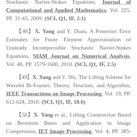
Stochastic Navier-Stokes Equations,
Journal of
Computational and Applied Mathematics
, Vol. 225,
PP. 31-43, 2009.
(SCI, Q1, IF, 2.1)
【48】
X. Yang
and Y. Duan, A Posteriori Error
Estimates for Finite Element Approximation of
Unsteady Incompressible Stochastic Navier-Stokes
Equations,
SIAM Journal on Numerical Analysis
,
Vol. 48, PP. 1579-1600, 2010.
(SCI, Q1, IF, 2.5)
【49】
X. Yang
and Y. Shi, The Lifting Scheme for
Wavelet Bi-Frames: Theory, Structure, and Algorithm,
IEEE Transactions on Image Processing
, Vol. 19, PP.
612-624, 2010.
(SCI, Q1, IF, 10.6)
【50】
X. Yang
et al., Lifting Construction Based
on Bernstein Bases and Application in Image
Compression,
IET Image Processing
, Vol. 4, PP. 385-