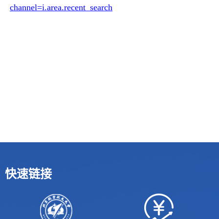
channel=i.area.recent_search
快速链接