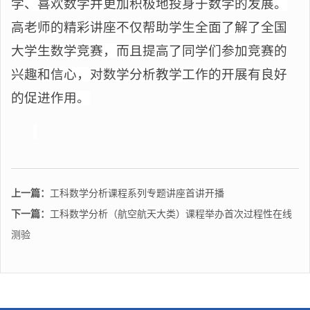
学、喜欢数学并更加积极地投身于数学的发展。
高老师的精彩讲座不仅帮助学生全面了解了全国
大学生数学竞赛，而且提高了同学们参加竞赛的
兴趣和信心，对数学分析教学工作的开展有良好
的促进作用。
上一篇：
工科数学分析课程系列专题讲座首讲开播
下一篇：
工科数学分析（航空航天大类）课程举办首次过程性在线
测验