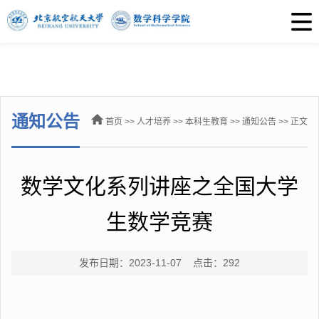
通知公告
首页
>>
人才培养
>>
本科生教育
>>
通知公告
>> 正文
数学文化系列讲座之全国大学
生数学竞赛
发布日期：2023-11-07 点击：
292