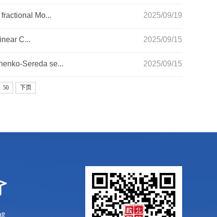
onal Mo...
2025/09/19
near C...
2025/09/15
Sereda se...
2025/09/15
50
下页