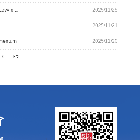
vy pr...
2025/11/25
2025/11/21
omentum
2025/11/20
50
下页