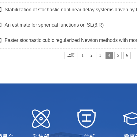
ilization of stochastic nonlinear delay systems driven by Lé
stimate for spherical functions on SL(3,R)
ter stochastic cubic regularized Newton methods with m
...
上页
1
2
3
4
5
6