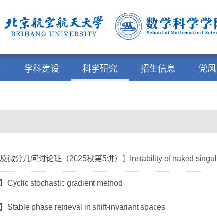
养
学科建设
科学研究
招生信息
党风
几何讨论班（2025秋第5讲）】Instability of naked singulariti
lic stochastic gradient method
le phase retrieval in shift-invariant spaces