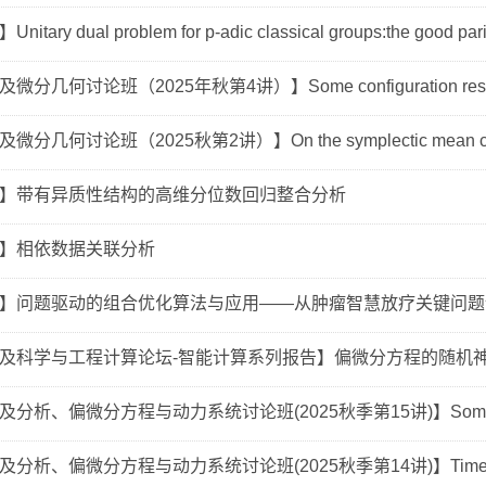
ary dual problem for p-adic classical groups:the good pari
几何讨论班（2025年秋第4讲）】Some configuration results f
分几何讨论班（2025秋第2讲）】On the symplectic mean curva
】带有异质性结构的高维分位数回归整合分析
】相依数据关联分析
】问题驱动的组合优化算法与应用——从肿瘤智慧放疗关键问题
及科学与工程计算论坛-智能计算系列报告】偏微分方程的随机
析、偏微分方程与动力系统讨论班(2025秋季第15讲)】Some recen
析、偏微分方程与动力系统讨论班(2025秋季第14讲)】Time-asympt