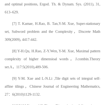
and optimal positions, Ergod. Th. & Dynam. Sys. (2011), 31,
613–629.
[7] T. Kamae, H.Rao, B. Tan,Y-M. Xue, Super-stationary
set, Subword problem and the Complexity
，
Discrete Math
309(2009), 4417-442.
[8] Y-H.Qu, H.Rao, Z-Y.Wen, Y-M. Xue, Maximal pattern
complexity of higher dimensioal words
，
J.combin.Theory
ser.A
，
117:5(2010),489-506.
[9] Y-M. Xue and L-N.Li ,Tile digit sets of integral self-
affine tilings
，
Chinese Journal of Engineering Mathematics,
27
：
6(2010)1129-1132.