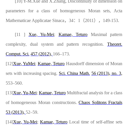
[10] Y-M.Xue and X.Zhang, Discontinuity of dimension on
parameters for a class of homogeneous Moran sets, Acta
Mathematicae Applicatae Sinaca
，
34
：
1
（
2011
），
149-153.
[11 ]
Xue, Yu-Mei
;
Kamae, Teturo
Maximal pattern
complexity, dual system and pattern recognition.
Theoret.
Comput. Sci.
457
(2012),
166–173.
[12]
Xue, YuMei
;
Kamae, Teturo
Hausdorff dimension of Moran
sets with increasing spacing.
Sci. China Math.
56
(2013),
no. 3,
553–560.
[13]
Xue, Yu-Mei
;
Kamae, Teturo
Multifractal analysis for a class
of homogeneous Moran constructions.
Chaos Solitons Fractals
53
(2013),
52–59.
[14]
Xue, Yu-Mei
;
Kamae, Teturo
Local time of self-affine sets