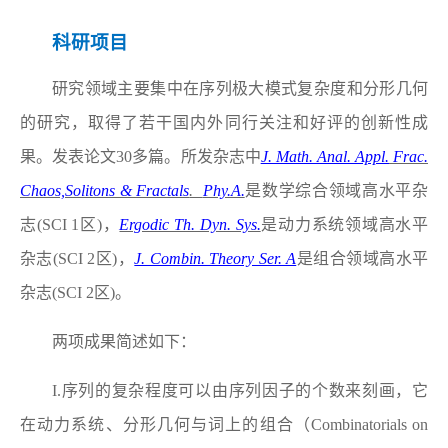
科研项目
研究领域主要集中在序列极大模式复杂度和分形几何
的研究，取得了若干国内外同行关注和好评的创新性成
果。发表论文
30
多篇。所发杂志中
J. Math. Anal. Appl.
Frac.
Chaos,Solitons & Fractals
.
Phy.A.
是数学综合领域高水平杂
志
(SCI 1
区
)
，
Ergodic Th. Dyn. Sys.
是动力系统领域高水平
杂志
(SCI 2
区
)
，
J. Combin. Theory Ser. A
是组合领域高水平
杂志
(SCI 2
区
)
。
两项成果简述如下：
I.
序列的复杂程度可以由序列因子的个数来刻画，它
在动力系统、分形几何与词上的组合（
Combinatorials on