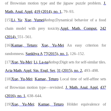
of Brownian motion type and the jigsaw puzzle problem.
J.
Math. Anal. Appl.
419
(2014),
no. 1,
79–93.
[15]
Li, Ya
;
Xue, Yumei
&nbsp;Dynamical behavior of a food
chain model with prey toxicity.
Appl. Math. Comput.
242
(2014),
551–561.
[16]
Kamae, Teturo
;
Xue, Yu-Mei
An easy criterion for
randomness.
Sankhya A
77
(2015),
no. 1,
126–152.
[17]
Xue, Yu-Mei
;
Li, La-na
&nbsp;Digit sets for self-similar tiles.
Acta Math. Appl. Sin. Engl. Ser.
31
(2015),
no. 2,
493–498.
[18]
Xue, Yu-Mei
;
Kamae, Teturo
Local time of self-affine sets
of Brownian motion type—revisited.
J. Math. Anal. Appl.
437
(2016),
no. 1,
638–644.
[19]
Xue, Yu-Mei
;
Kamae, Teturo
Hölder equivalence of