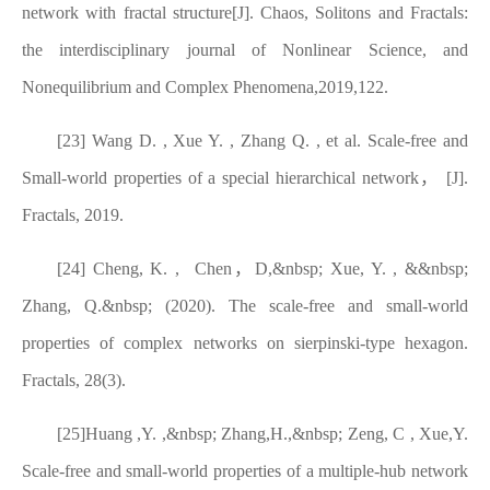
network with fractal structure[J]. Chaos, Solitons and Fractals:
the interdisciplinary journal of Nonlinear Science, and
Nonequilibrium and Complex Phenomena,2019,122.
[23] Wang D. , Xue Y. , Zhang Q. , et al. Scale-free and
Small-world properties of a special hierarchical network
，
[J].
Fractals, 2019.
[24]
Cheng, K. , Chen
，
D,&nbsp; Xue, Y. , &&nbsp;
Zhang, Q.&nbsp; (2020). The scale-free and small-world
properties of complex networks on sierpinski-type hexagon.
Fractals, 28(3).
[25]Huang ,Y. ,&nbsp; Zhang,H.,&nbsp; Zeng, C , Xue,Y.
Scale-free and small-world properties of a multiple-hub network