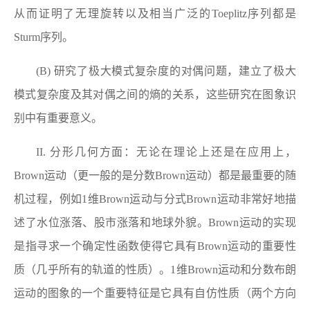
从而证明了无理旋转以及相当广泛的
Toeplitz
序列都是
Sturm
序列。
(B)
研究了极大模式复杂度的对偶问题，建立了极大
模式复杂度及其对偶之间的熵的关系，这些研究在图象识
别中有重要意义。
II.
分形几何方面：无论在理论上还是在应用上，
Brown
运动（更一般的是分数
Brown
运动）都是最重要的随
机过程，例如
1
维
Brown
运动与分式
Brown
运动非常好地描
述了水位涨落、股市涨落和地球外貌。
Brown
运动的实现
是指寻求一个确定性函数使得它具有
Brown
运动的重要性
质（几乎所有的轨道的性质）。
1
维
Brown
运动和分数布朗
运动的图象的一个重要特征是它具有自仿性质（两个方向