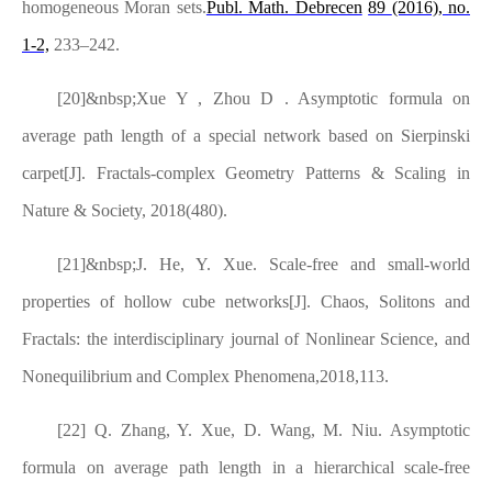
homogeneous Moran sets.
Publ. Math. Debrecen
89
(2016),
no.
1-2,
233–242.
[20]
&nbsp;Xue Y , Zhou D . Asymptotic formula on
average path length of a special network based on Sierpinski
carpet[J]. Fractals-complex Geometry Patterns & Scaling in
Nature & Society, 2018(480).
[21]
&nbsp;J. He, Y. Xue. Scale-free and small-world
properties of hollow cube networks[J]. Chaos, Solitons and
Fractals: the interdisciplinary journal of Nonlinear Science, and
Nonequilibrium and Complex Phenomena,2018,113.
[22] Q. Zhang, Y. Xue, D. Wang, M. Niu. Asymptotic
formula on average path length in a hierarchical scale-free