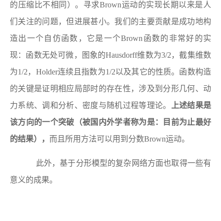
的压缩比不相同）。寻求
Brown
运动的实现长期以来是人
们关注的问题，但进展甚小。我们的主要贡献是成功地构
造出一个自仿函数，它是一个
Brown
函数的非常好的实
现：函数无处可微，图象的
Hausdorff
维数为
3/2
，截集维数
为
1/2
，
Holder
连续且指数为
1/2
以及其它的性质。函数构造
的关键是证明相应局部时的存在性，涉及到分形几何、动
力系统、调和分析、密度与随机过程等理论。
上述结果是
该方向的一个突破（被国内外学者称为是：目前为止最好
的结果），
而且所用方法可以用到分数
Brown
运动。
此外，基于分形模型的复杂网络方面也取得一些有
意义的成果。