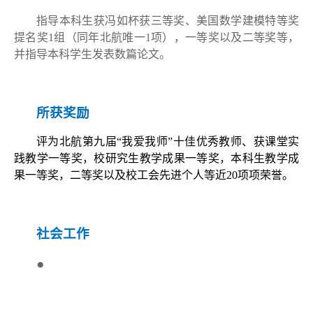
指导本科生获冯如杯获三等奖、美国数学建模特等奖
提名奖
1
组（同年北航唯一
1
项），一等奖以及二等奖等，
并指导本科学生发表数篇论文。
所获奖励
评为北航第九届“我爱我师”十佳优秀教师、获课堂实
践教学一等奖，校研究生教学成果一等奖，本科生教学成
果一等奖，二等奖以及校工会先进个人等近
20
项项荣誉。
社会工作
●