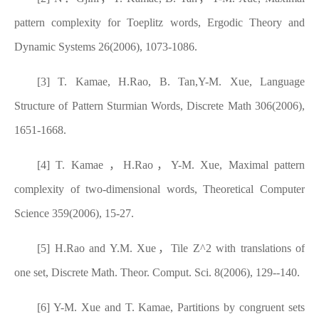
pattern complexity for Toeplitz words, Ergodic Theory and
Dynamic Systems 26(2006), 1073-1086.
[3] T. Kamae, H.Rao, B. Tan,Y-M. Xue, Language
Structure of Pattern Sturmian Words, Discrete Math 306(2006),
1651-1668.
[4] T. Kamae
，
H.Rao
，
Y-M. Xue, Maximal pattern
complexity of two-dimensional words, Theoretical Computer
Science 359(2006), 15-27.
[5] H.Rao and Y.M. Xue
，
Tile Z^2 with translations of
one set, Discrete Math. Theor. Comput. Sci. 8(2006), 129--140.
[6] Y-M. Xue and T. Kamae, Partitions by congruent sets