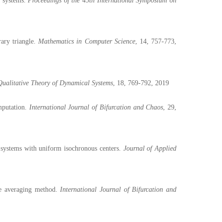
l systems.
Proceedings of the 45th International Symposium on
rary triangle.
Mathematics in Computer Science
, 14, 757-773,
Qualitative Theory of Dynamical Systems
, 18, 769-792, 2019
mputation.
International Journal of Bifurcation and Chaos
, 29,
l systems with uniform isochronous centers.
Journal of Applied
the averaging method.
International Journal of Bifurcation and