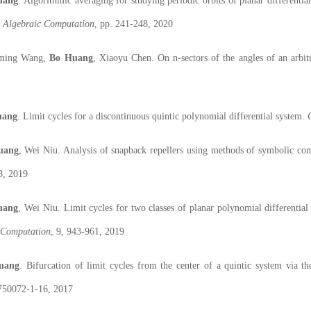
ang
. Algorithmic averaging for studying periodic orbits of planar differentia
 Algebraic Computation
, pp. 241-248, 2020
ming
Wang,
B
o
Huang
, X
iaoyu
Chen. On n-sectors of the angles of an arbit
ang
. Limit cycles for a discontinuous quintic polynomial differential system.
ang
, W
ei
Niu. Analysis of snapback repellers using methods of symbolic co
3, 2019
ang
, W
ei
Niu. Limit cycles for two classes of planar polynomial differentia
 Computation
, 9, 943-961, 2019
uang
. Bifurcation of limit cycles from the center of a quintic system via 
1750072-1-16, 2017