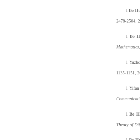
l
B
o
Hu
2478-2504, 
l
B
o
H
Mathematics
l
Yuzh
1135-1151, 2
l
Yifa
Communicatio
l
B
o
H
Theory of Dif