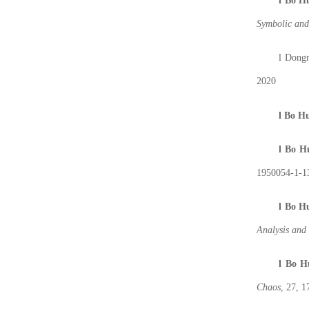
l
B
o
Hu
Symbolic and
l
D
ong
2020
l
B
o
Hu
l
B
o
Hu
1950054-1-1
l
B
o
Hu
Analysis and
l
B
o
H
Chaos
, 27, 