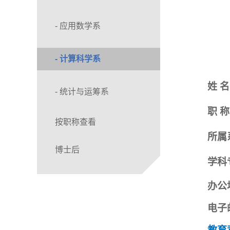
- 应用数学系
- 计算科学系
姓
名
- 统计与运筹系
职
称
按职称查看
所属
博士后
学科
办公
电子