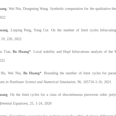
ang
,
Wei Niu, Dongming Wang
. Symbolic computation for the qualitative the
2022
uang
,
Linping Peng, Yong Cui
. On the number of limit cycles bifurcating
, 19, 220, 2022
ou Tian,
Bo Huang*
. Local stability and Hopf bifurcations analysis of t
022
n Hu, Wei Niu,
Bo Huang*
. Bounding the number of limit cycles for para
ns in Nonlinear Science and Numerical Simulation
, 96, 105716-1-16, 2021
uang
. On the limit cycles for a class of discontinuous piecewise cubic poly
ferential Equations
, 25, 1-24, 2020