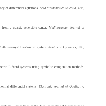
ory of differential equations.
Acta Mathematica Scientia
, 42B,
 from a quartic reversible center.
Mediterranean Journal of
he Muthuswamy-Chua-Ginoux system.
Nonlinear Dynamics
, 109,
metric Liénard systems using symbolic computation methods.
nomial differential systems.
Electronic Journal of Qualitative