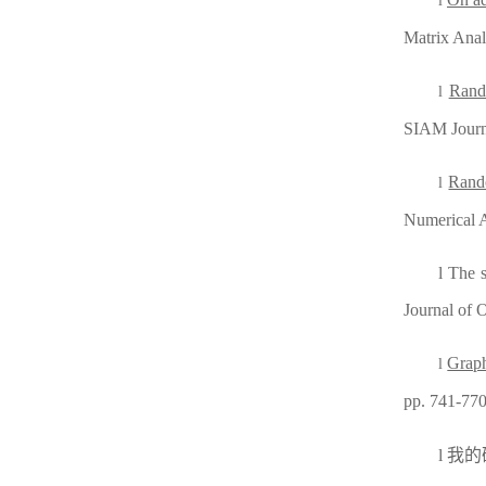
l
Matrix Anal
Rand
l
SIAM Journ
Rando
l
Numerical 
l
The s
Journal of 
Graph
l
pp. 741-77
l
我的