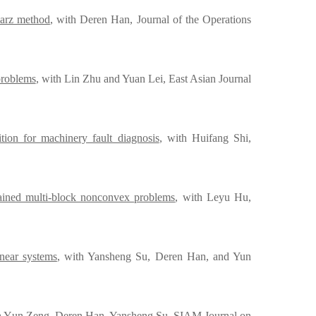
marz method
, with Deren Han, Journal of the Operations
problems
, with Lin Zhu and Yuan Lei,
East Asian Journal
ion for machinery fault diagnosis
, with Huifang Shi,
trained multi-block nonconvex problems
, with Leyu Hu,
near systems
, with Yansheng Su, Deren Han, and Yun
h Y
un
Zeng, Deren Han, Yansheng Su,
SIAM Journal on