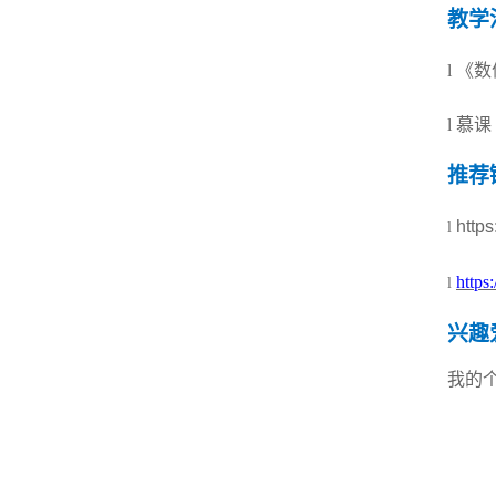
教学
l
《数
l
慕课
推荐
https
l
http
l
兴趣
我的