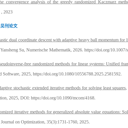
he convergence analysis of the greedy randomized Kaczmarz meth
, 2023
年见刊论文
astic dual coordinate descent with adaptive heavy ball momentum for l
,
Yansheng Su, Numerische Mathematik, 2026. https://doi.org/10.1007
eudoinverse-free randomized methods for linear systems: Unified fra
 Software, 2025, https://doi.org/10.1080/10556788.2025.2581592.
aptive stochastic extended iterative methods for s
olving least squares
tion, 2025,
DOI: https://doi.org/10.1090/mcom/4168.
mized iterative methods for generalized absolute value equations: Sol
ournal on Optimization, 35(3):1731-1760, 2025.