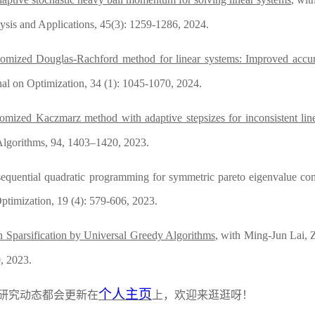
ysis and Applications, 45(3): 1259-1286, 2024.
omized Douglas-Rachford method for linear systems: Improved accur
al on
Optimization
, 34 (1): 1045-1070, 2024
.
mized Kaczmarz method with adaptive stepsizes for inconsistent lin
Algorithms
,
94, 1403–1420
,
2023.
equential quadratic programming for symmetric pareto eigenvalue co
Optimization,
19 (4): 579-606, 2023.
 Sparsification by Universal Greedy Algorithms
, with Ming-
J
un Lai, 
0
,
2023.
个人主页
研究动态都会更新在
上，欢迎来逛逛呀！