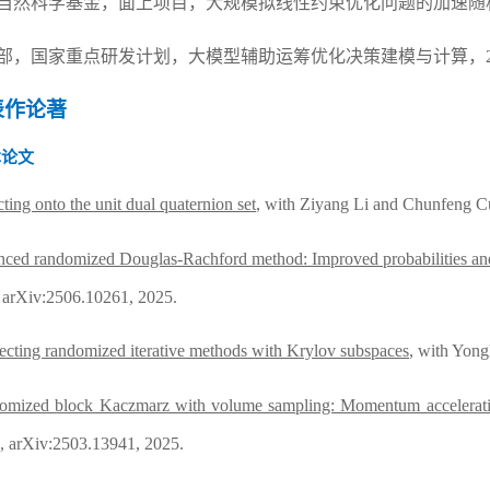
自然科学基金，面上项目，大规模拟线性约束优化问题的加速随
部，国家重点研发计划，大模型辅助运筹优化决策建模与计算，
表作论著
本论文
cting onto the
u
nit
d
ual
q
uaternion
s
et
, w
ith Ziyang Li and Chunfeng C
ced randomized Douglas-Rachford method: Improved probabilities a
 arXiv:2506.10261, 2025.
cting randomized iterative methods with Krylov subspaces
, with Yon
omized block Kaczmarz with volume sampling: Momentum acceleratio
, arXiv:2503.13941, 2025.