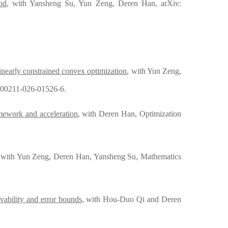
od
,
with Yansheng Su, Yun Zeng, Deren Han,
arXiv:
inearly constrained convex optimization
,
with Yun Zeng,
/s00211-026-01526-6.
mework and acceleration
, with Deren Han,
Optimization
,
with Yun Zeng, Deren Han, Yansheng Su,
Mathematics
vability and error bounds
,
with Hou-Duo Qi and Deren