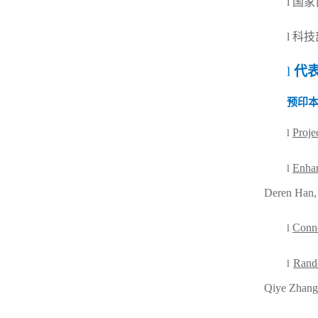
l
国家
l
科技
l
代
预印
Proje
l
Enhan
l
Deren Han,
Conne
l
Rand
l
Qiye Zhang