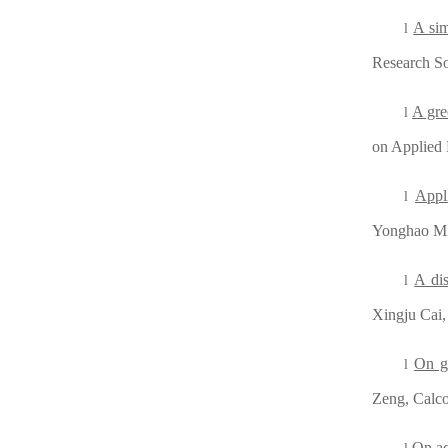
A sim
l
Research So
A gre
l
on Applied 
Appl
l
Yonghao Mi
A dis
l
Xingju Cai,
On g
l
Zeng, Calco
On ad