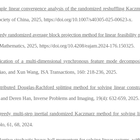
ple linear convergence analysis of the randomized reshuffling Kacz
ciety of China, 2025, https://doi.org/10.1007/s40305-025-00623-x.
edy randomized average block projection method for linear feasibility 
Mathematics, 2025, https://doi.org/10.4208/eajam.2024-176.150325.
ication of a multi-dimensional synchronous feature mode decomposit
ao, and Xun Wang, ISA Transactions, 160: 218-236, 2025.
tributed Douglas-Rachford splitting method for solving linear cons
 and Deren Han, Inverse Problems and Imaging, 19(4): 632-659, 2025.
reedy multi-step inertial randomized Kaczmarz method for solving li
lo, 61, 68, 2024.
aptive stochastic heavy ball momentum for solving linear systems
, wit