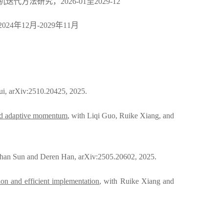
机迭代方法研究，
20
2
6-
01
至
2
02
9-
12
2024年12月-2029年11月
ui, arXiv:2510.20425, 2025.
nd adaptive momentum
, with Liqi Guo, Ruike Xiang, and
ghan Sun and Deren Han, arXiv:2505.20602, 2025.
n and efficient implementation
, with Ruike Xiang and