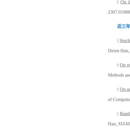
On t
l
2307.01988
近三
Stoch
l
Deren Han
On ps
l
Methods and
On ad
l
of Computa
Rando
l
Han, SIAM J