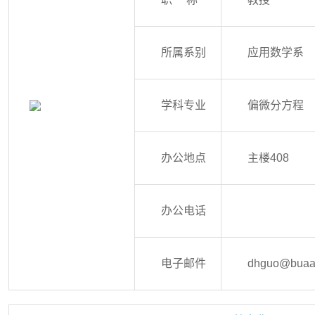
所属系别
应用数学系
学科专业
偏微分方程
办公地点
主楼408
办公电话
电子邮件
dhguo@buaa