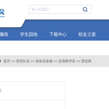
廉政
学生园地
下载中心
校友之家
首页
>>
师资队伍
>>
按系别查看
>>
应用数学系
>>
郭定辉
）