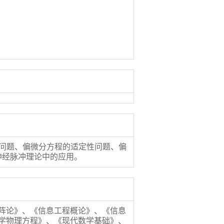
值问题、偏微分方程的适定性问题、偏
神经脉冲理论中的应用。
阵论》、《信息工程概论》、《信息
学物理方程》、《现代数学基础》、