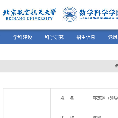
养
学科建设
科学研究
招生信息
党风
姓 名
郭定辉（硕导
职 称
教授