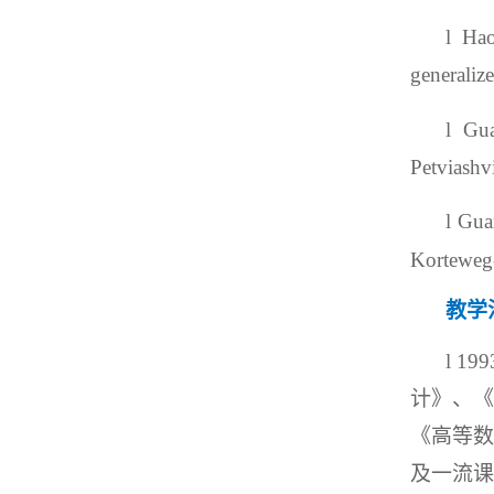
l
Hao
generaliz
l
Gu
Petviashv
l
Gua
Korteweg-
教学
l
1
计》、
《高等
及一流