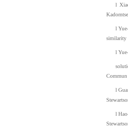
l
Xia
Kadomtsev
l
Yue
similarit
l
Yue
solu
Commun N
l
Gua
Stewartso
l
Hao-
Stewartso