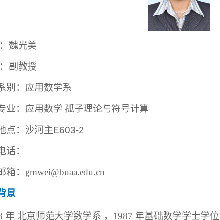
：魏光美
：副教授
系别：应用数学系
专业：应用数学
孤子理论与符号计算
地点：
沙河主
E
603
-
2
电话：
邮箱：
gmwei@buaa.edu.cn
背景
83 年 北京师范大学数学系 ，1987 年基础数学学士学位