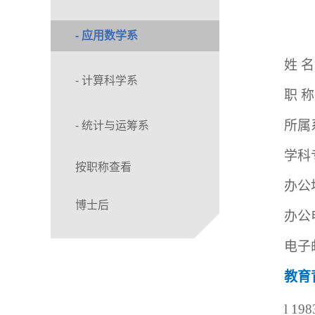
- 应用数学系
姓
名
- 计算科学系
职
称
所属
- 统计与运筹系
学科
按职称查看
办公
博士后
办公
电子
教育
l
19