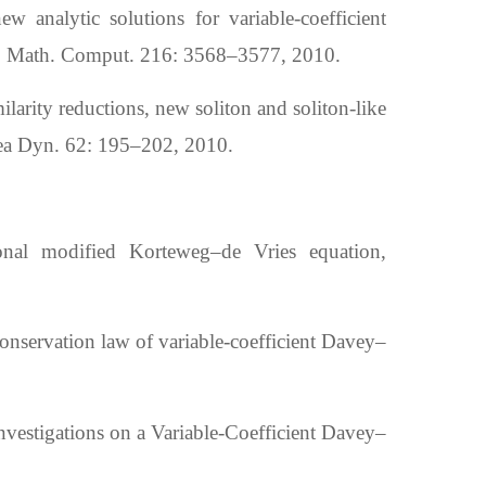
w analytic solutions for variable-coefficient
.
Math
.
Comput
.
216
:
3568–3577
,
2010
.
milarity reductions, new soliton and soliton-like
ea Dyn
.
62: 195–202
,
2010
.
onal modified Korteweg–de Vries equation,
nservation law of variable-coefficient Davey–
stigations on a Variable-Coefficient Davey–