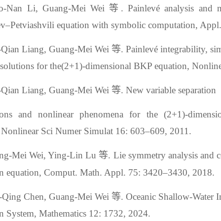
o-Nan Li, Guang-Mei Wei
等.
Painlevé analysis and ne
–Petviashvili equation with symbolic computation
,
Appl
-Q
ian Liang, Guang
-M
ei Wei
等.
Painlevé integrability, si
y solutions for the(2+1)-dimensional BKP equation
,
Nonlin
-Q
ian Liang, Guang
-M
ei Wei
等. New variable separation
tions and nonlinear phenomena for the (2+1)-dimensi
onlinear Sci Numer Simulat 16: 603–609, 2011.
ng-Mei Wei,
Ying-Lin Lu
等.
Lie symmetry analysis and co
n equation
,
Comput
.
Math
.
Appl
.
75
:
3420–3430
,
2018
.
Qing Chen, Guang-Mei Wei 等. Oceanic Shallow-Water Inve
n System, Mathematics 12: 1732, 2024.