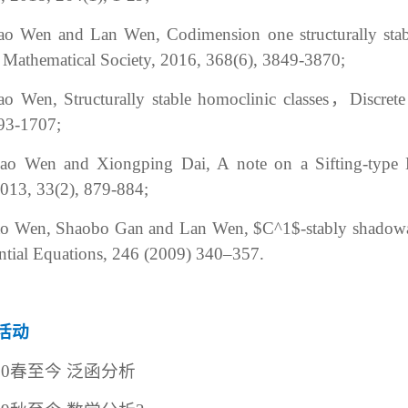
ao Wen and Lan Wen, Codimension one structurally stable 
Mathematical Society, 2016, 368(6), 3849-3870;
ao Wen, Structurally stable homoclinic classes
，
Discret
93-1707;
ao Wen and Xiongping Dai, A note on a Sifting-type
013, 33(2), 879-884;
o Wen, Shaobo Gan and Lan Wen, $C^1$-stably shadowabl
ential Equations, 246 (2009) 340–357.
活动
20
春至今 泛函分析