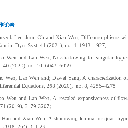
。
作论著
seob Lee, Jumi Oh and Xiao Wen, Diffeomorphisms with 
Contin. Dyn. Syst. 41 (2021), no. 4, 1913–1927;
ao Wen and Lan Wen, No-shadowing for singular hyperbol
. 40 (2020), no. 10, 6043–6059.
o Wen, Lan Wen and; Dawei Yang, A characterization of s
Differential Equations, 268 (2020), no. 8, 4256–4275
ao Wen and Lan Wen, A rescaled expansiveness of flows
371 (2019), 3179-3207;
 Han and Xiao Wen, A shadowing lemma for quasi-hyperbol
, 2018, 264(1), 1-29;