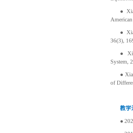
●
Xi
American 
●
Xi
36(3), 16
●
Xi
System, 2
●
Xia
of Differ
教学
●
20