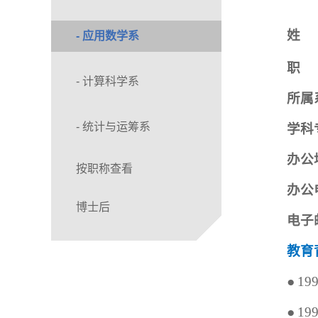
姓
- 应用数学系
职
- 计算科学系
所属
- 统计与运筹系
学科
办公
按职称查看
办公
博士后
电子
教育
●
19
●
19