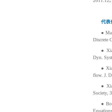
2011.12
代表
●
Man
Discrete 
●
Xi
Dyn. Syst
●
Xia
flow. J. 
●
Xi
Society, 
●
Bo
Equations