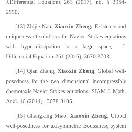
J.Differential Equations 263 (2017), no. 5 2954-
2990.
[13]
Zhijie Nan,
Xiaoxin Zheng,
Existence and
uniqueness of solutions for Navier–Stokes equations
with hyper-dissipation in a large space, J.
Differential Equations261 (2016), 3670-3703.
[14]
Qian Zhang,
Xiaoxin Zheng
, Global well-
posedness for the two dimensional incompressible
chemotaxis-Navier-Stokes equations, SIAM J. Math.
Anal. 46 (2014), 3078-3105.
[15] Changxing Miao,
Xiaoxin Zheng
, Global
well-posedness for axisymmetric Boussinesq system