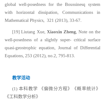
global well-posedness for the Boussinesq system
with horizontal dissipation, Communications in
Mathematical Physics, 321 (2013), 33-67.
[19]
Liutang Xue,
Xiaoxin Zheng
, Note on the
well-posedness of a slightly super- critical surface
quasi-geostrophic equation, Journal of Differential
Equations, 253 (2012), no.2, 795-813.
教学活动
(1)
本科教学
《
偏微分方程
》
《概率统计》
《工科数学分析》