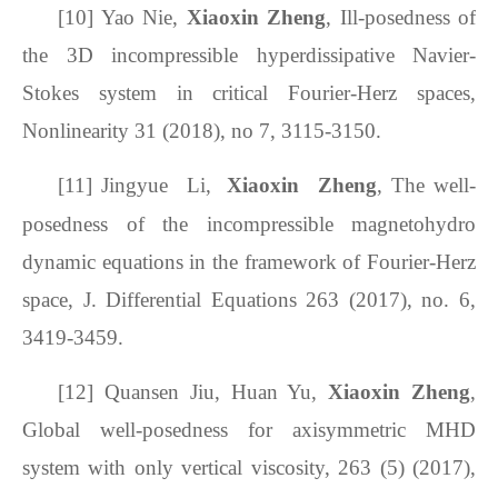
[10]
Yao Nie,
Xiaoxin Zheng
, Ill-posedness of
the 3D incompressible hyperdissipative Navier-
Stokes system in critical Fourier-Herz spaces,
Nonlinearity 31 (2018), no 7, 3115-3150.
[11]
Jingyue Li,
Xiaoxin Zheng
, The well-
posedness of the incompressible magnetohydro
dynamic equations in the framework of Fourier-Herz
space, J. Differential Equations 263 (2017), no. 6,
3419-3459.
[12]
Quansen Jiu, Huan Yu,
Xiaoxin Zheng
,
Global well-posedness for axisymmetric MHD
system with only vertical viscosity, 263 (5) (2017),